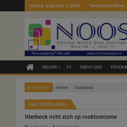
Ga
vrijdag, augustus 7, 2026
Recente berichten
naar
de
inhoud
NIEUWS
TV
RADIO GIDS
PROGRA
Je bent hier
Home
Duitsland
TAG:
DUITSLAND
Itterbeck richt zich op rooktoerisme
11 juli 2026
Wim de Jonge