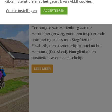
klikken, stemt u in met het gebruik van ALLE cookies.
an Doorzettingsvermogen en Zoete
Cookie instellingen
ACCEPTEEREN
Ter hoogte van Mariënberg aan de
Hardenbergerweg, vond een Inspirerende
ontmoeting plaats met Siegfried en
Elisabeth, een uitzonderlijk koppel uit het
Hamburg (Duitsland). Hun glimlach en
positiviteit waren aanstekelijk.
LEES MEER