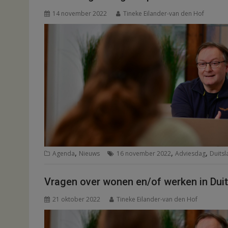
14 november 2022
Tineke Eilander-van den Hof
,
,
,
Agenda
Nieuws
16 november 2022
Adviesdag
Duitsl
Vragen over wonen en/of werken in Dui
21 oktober 2022
Tineke Eilander-van den Hof