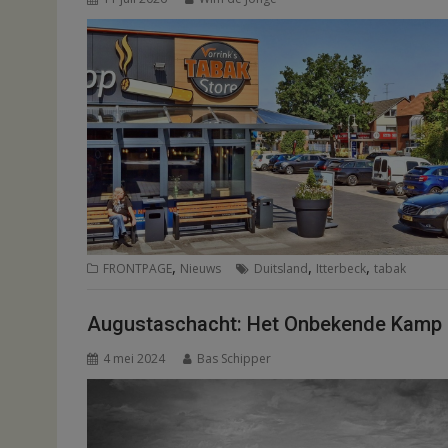
,
,
,
FRONTPAGE
Nieuws
Duitsland
Itterbeck
tabak
Augustaschacht: Het Onbekende Kamp 
4 mei 2024
Bas Schipper