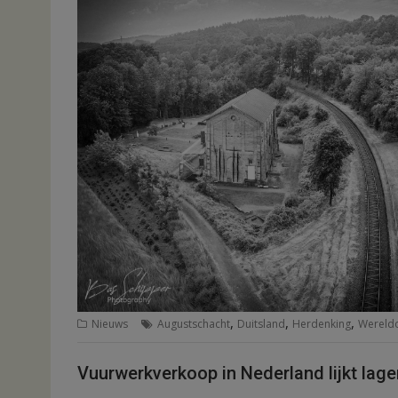
,
,
,
Nieuws
Augustschacht
Duitsland
Herdenking
Wereld
Vuurwerkverkoop in Nederland lijkt lag