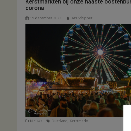
Kerstmarkten bij onze naaste oostenbu
corona
15 december 2023
Bas Schipper
,
Nieuws
Duitsland
Kerstmarkt