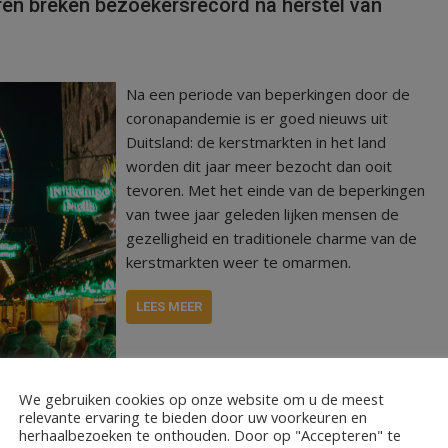
ren breken bezoekersrecord na herstel van
Na een periode van beperkingen door de
coronapandemie is er goed nieuws uit
Duitsland: de kerstmarkten in het land
worden dit jaar meer bezocht dan ooit
tevoren. Met het einde van de beperkingen
van twee jaar geleden lijken mensen de
gezelligheid en traditionele charme van de
kerstmarkten weer te omarmen.
LEES MEER
We gebruiken cookies op onze website om u de meest
relevante ervaring te bieden door uw voorkeuren en
herhaalbezoeken te onthouden. Door op "Accepteren" te