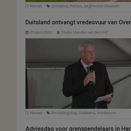
,
,
Nieuws
Duitsland
Fietsen
Siegfried en Elisabeth
Duitsland ontvangt vredesvuur van Over
29 april 2023
Tineke Eilander-van den Hof
,
,
Nieuws
Bevrijdingsdag
Duitsland
Vredesvuur
Adviesdag voor grenspendelaars in Ha