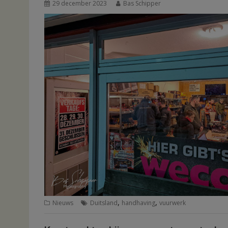
29 december 2023
Bas Schipper
,
,
Nieuws
Duitsland
handhaving
vuurwerk