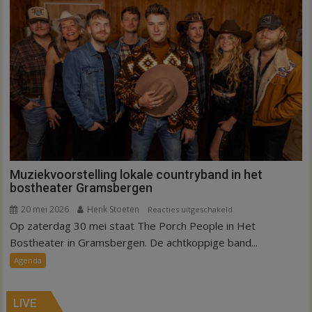
zomer
Muziekvoorstelling lokale countryband in het
bostheater Gramsbergen
20 mei 2026
Henk Stoeten
voor
Reacties uitgeschakeld
Op zaterdag 30 mei staat The Porch People in Het
Muziekvoorstelling
lokale
Bostheater in Gramsbergen. De achtkoppige band...
countryband
Agenda
in
het
bostheater
LIVE