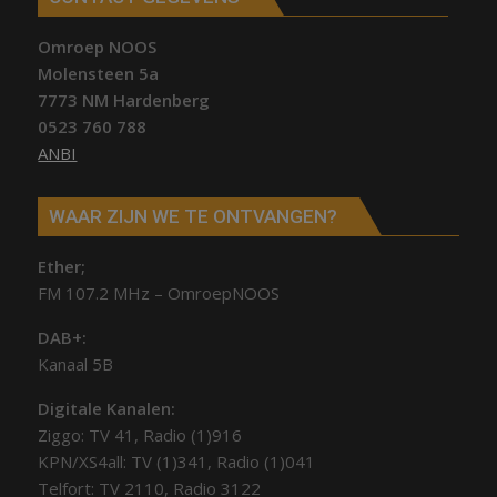
Omroep NOOS
Molensteen 5a
7773 NM Hardenberg
0523 760 788
ANBI
WAAR ZIJN WE TE ONTVANGEN?
Ether;
FM 107.2 MHz – OmroepNOOS
DAB+:
Kanaal 5B
Digitale Kanalen:
Ziggo: TV 41, Radio (1)916
KPN/XS4all: TV (1)341, Radio (1)041
Telfort: TV 2110, Radio 3122