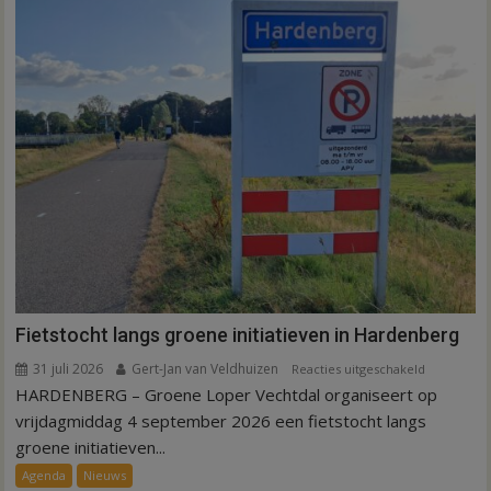
Fietstocht langs groene initiatieven in Hardenberg
31 juli 2026
Gert-Jan van Veldhuizen
voor
Reacties uitgeschakeld
HARDENBERG – Groene Loper Vechtdal organiseert op
Fietstocht
langs
vrijdagmiddag 4 september 2026 een fietstocht langs
groene
groene initiatieven...
initiatieven
Agenda
Nieuws
in