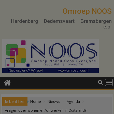
Ga
naar
Omroep NOOS
de
Hardenberg – Dedemsvaart – Gramsbergen
inhoud
e.o.
Je bent hier
Home
Nieuws
Agenda
Vragen over wonen en/of werken in Duitsland?