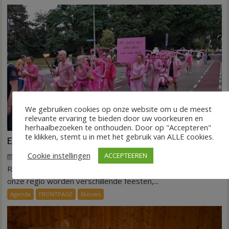
Hardenber
We gebruiken cookies op onze website om u de meest
relevante ervaring te bieden door uw voorkeuren en
herhaalbezoeken te onthouden. Door op "Accepteren"
te klikken, stemt u in met het gebruik van ALLE cookies.
Erop uit in de regio deze zomer
Cookie instellingen
ACCEPTEEREN
24 juli 2026
Gert-Jan van Veldhuizen
voor
Reacties uitgeschakeld
REGIO – De zomer staat weer bol van de activiteiten. In
Erop
uit
onze regio worden verschillende feesten,...
in
Agenda
FRONTPAGE
Nieuws
de
regio
deze