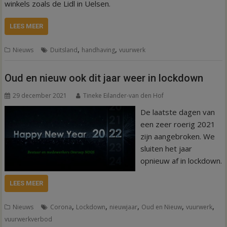
winkels zoals de Lidl in Uelsen.
LEES MEER
,
,
Nieuws
Duitsland
handhaving
vuurwerk
Oud en nieuw ook dit jaar weer in lockdown
29 december 2021
Tineke Eilander-van den Hof
De laatste dagen van
een zeer roerig 2021
zijn aangebroken. We
sluiten het jaar
opnieuw af in lockdown.
LEES MEER
,
,
,
,
,
Nieuws
Corona
Lockdown
nieuwjaar
Oud en Nieuw
vuurwerk
vuurwerkverbod