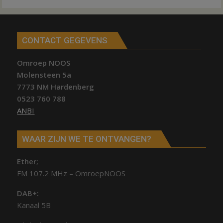
CONTACT GEGEVENS
Omroep NOOS
Molensteen 5a
7773 NM Hardenberg
0523 760 788
ANBI
WAAR ZIJN WE TE ONTVANGEN?
Ether;
FM 107.2 MHz – OmroepNOOS
DAB+:
Kanaal 5B