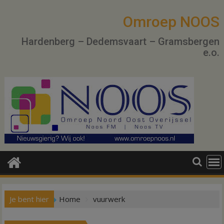
Ga
naar
Omroep NOOS
de
Hardenberg – Dedemsvaart – Gramsbergen
inhoud
e.o.
Je bent hier
Home
vuurwerk