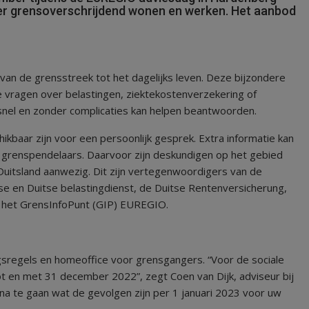
ver grensoverschrijdend wonen en werken. Het aanbod
van de grensstreek tot het dagelijks leven. Deze bijzondere
e vragen over belastingen, ziektekostenverzekering of
nel en zonder complicaties kan helpen beantwoorden.
baar zijn voor een persoonlijk gesprek. Extra informatie kan
e grenspendelaars. Daarvoor zijn deskundigen op het gebied
 Duitsland aanwezig. Dit zijn vertegenwoordigers van de
e en Duitse belastingdienst, de Duitse Rentenversicherung,
 het GrensInfoPunt (GIP) EUREGIO.
gsregels en homeoffice voor grensgangers. “Voor de sociale
t en met 31 december 2022”, zegt Coen van Dijk, adviseur bij
 te gaan wat de gevolgen zijn per 1 januari 2023 voor uw