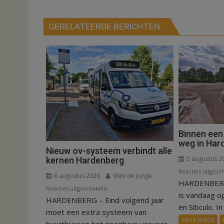
navigatie
GERELATEERDE BERICHTEN
Binnen een
weg in Har
Nieuw ov-systeem verbindt alle
5 augustus 2
kernen Hardenberg
Reacties uitgesc
6 augustus 2026
Wim de Jonge
HARDENBERG
voor
Reacties uitgeschakeld
is vandaag o
HARDENBERG – Eind volgend jaar
Nieuw
en Sibculo. In 
ov-
moet een extra systeem van
FRONTPAGE
systeem