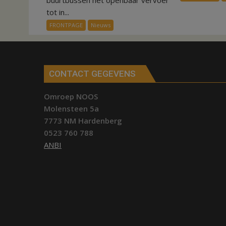
buurtbussen het openbaar vervoer
verbindt
tot in...
alle
FRONTPAGE
Nieuws
kernen
Hardenberg
CONTACT GEGEVENS
Omroep NOOS
Molensteen 5a
7773 NM Hardenberg
0523 760 788
ANBI