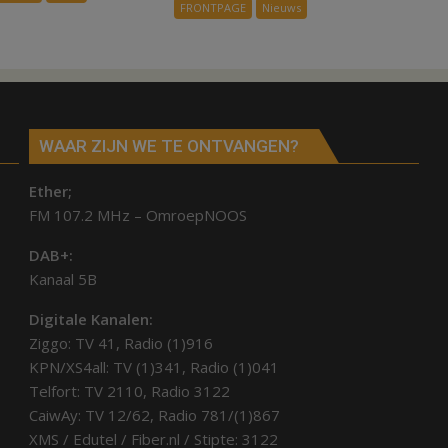
kunstgras
FRONTPAGE
Nieuws
Air
weg
in
Hardenberg
en
Sibculo
WAAR ZIJN WE TE ONTVANGEN?
Ether;
FM 107.2 MHz – OmroepNOOS
DAB+:
Kanaal 5B
Digitale Kanalen:
Ziggo: TV 41, Radio (1)916
KPN/XS4all: TV (1)341, Radio (1)041
Telfort: TV 2110, Radio 3122
CaiwAy: TV 12/62, Radio 781/(1)867
XMS / Edutel / Fiber.nl / Stipte: 3122