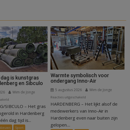
Warmte symbolisch voor
 dag is kunstgras
ondergang Inno-Air
denberg en Sibculo
5 augustus 2026
Wim de Jonge
026
Wim de Jonge
voor
Reacties uitgeschakeld
voor
hakeld
HARDENBERG – Het lijkt alsof de
Warmte
/SIBCULO – Het gras
Binnen
symbolisch
medewerkers van Inno-Air in
een
pgerold in Hardenberg
voor
Hardenberg even naar buiten zijn
dag
één dag tijd is...
ondergang
gelopen....
is
Nieuws
Sport
Inno-