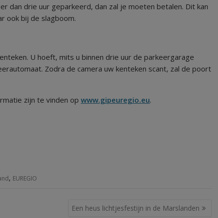
anger dan drie uur geparkeerd, dan zal je moeten betalen. Dit kan
ar ook bij de slagboom.
 kenteken. U hoeft, mits u binnen drie uur de parkeergarage
rkeerautomaat. Zodra de camera uw kenteken scant, zal de poort
matie zijn te vinden op
www.gipeuregio.eu
.
,
and
EUREGIO
Een heus lichtjesfestijn in de Marslanden