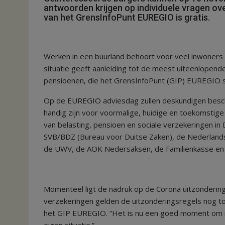
antwoorden krijgen op individuele vragen o
van het GrensInfoPunt EUREGIO is gratis.
Werken in een buurland behoort voor veel inwoners 
situatie geeft aanleiding tot de meest uiteenlopend
pensioenen, die het GrensInfoPunt (GIP) EUREGIO s
Op de EUREGIO adviesdag zullen deskundigen beschik
handig zijn voor voormalige, huidige en toekomstig
van belasting, pensioen en sociale verzekeringen in
SVB/BDZ (Bureau voor Duitse Zaken), de Nederlands
de UWV, de AOK Nedersaksen, de Familienkasse en
Momenteel ligt de nadruk op de Corona uitzonderin
verzekeringen gelden de uitzonderingsregels nog to
het GIP EUREGIO. “Het is nu een goed moment om na
eigen situatie.”