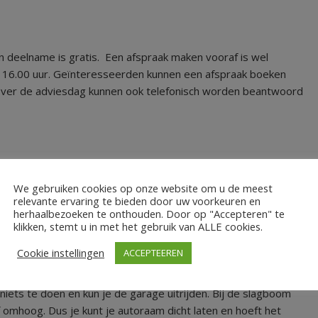
 deelname is gratis. Een afspraak maken vooraf is wel
en 16.00 uur. Geïnteresseerden kunnen een afspraak boeken
over de adviesdag kunnen ook telefonisch worden beantwoord
We gebruiken cookies op onze website om u de meest
ephanuspark 1 (voormalig Stephanusplein 1). Het
relevante ervaring te bieden door uw voorkeuren en
herhaalbezoeken te onthouden. Door op "Accepteren" te
eft de beschikking over voldoende parkeergelegenheid. In de
klikken, stemt u in met het gebruik van ALLE cookies.
rste drie uur gratis parkeren. Zodra je de parkeergarage
 met daarop je kenteken. Dit betekent dat je auto is
Cookie instellingen
ACCEPTEEREN
 parkeertijd in.
 niets te doen en kun je de garage uitrijden. Bij de slagboom
omhoog. Dus je kunt je autoraam dicht laten en hoeft het