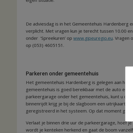
De adviesdag is in het Gemeentehuis Hardenberg en
verplicht. Met vragen kun je terecht tussen 10.00 
onder ‘Spreekuren’ op
www.gipeuregio.eu
. Vragen 
op (053) 4605151.
Parkeren onder gemeentehuis
Het gemeentehuis Hardenberg is gelegen aan het St
gemeentehuis is goed bereikbaar met de auto en he
parkeergarage onder het gemeentehuis, kunt u de ee
binnenrijdt krijg je bij de slagboom een uitrijkaartje
geregistreerd in het systeem. Op dat moment gaat je
Verlaat je binnen drie uur de parkeergarage, hoef je
wordt je kenteken herkend en gaat de boom vanzelf 