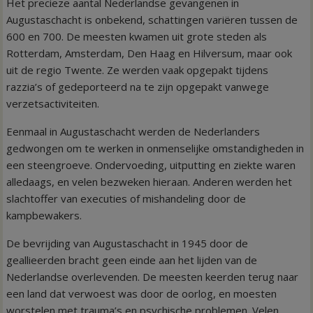
Het precieze aantal Nederlandse gevangenen in
Augustaschacht is onbekend, schattingen variëren tussen de
600 en 700. De meesten kwamen uit grote steden als
Rotterdam, Amsterdam, Den Haag en Hilversum, maar ook
uit de regio Twente. Ze werden vaak opgepakt tijdens
razzia’s of gedeporteerd na te zijn opgepakt vanwege
verzetsactiviteiten.
Eenmaal in Augustaschacht werden de Nederlanders
gedwongen om te werken in onmenselijke omstandigheden in
een steengroeve. Ondervoeding, uitputting en ziekte waren
alledaags, en velen bezweken hieraan. Anderen werden het
slachtoffer van executies of mishandeling door de
kampbewakers.
De bevrijding van Augustaschacht in 1945 door de
geallieerden bracht geen einde aan het lijden van de
Nederlandse overlevenden. De meesten keerden terug naar
een land dat verwoest was door de oorlog, en moesten
worstelen met trauma’s en psychische problemen. Velen