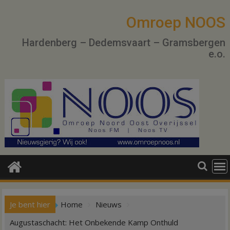
Ga
naar
Omroep NOOS
de
Hardenberg – Dedemsvaart – Gramsbergen
inhoud
e.o.
Je bent hier
Home
Nieuws
Augustaschacht: Het Onbekende Kamp Onthuld