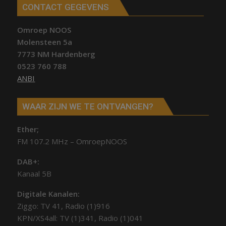
CONTACT GEGEVENS
Omroep NOOS
Molensteen 5a
7773 NM Hardenberg
0523 760 788
ANBI
WAAR ZIJN WE TE ONTVANGEN?
Ether;
FM 107.2 MHz – OmroepNOOS
DAB+:
Kanaal 5B
Digitale Kanalen:
Ziggo: TV 41, Radio (1)916
KPN/XS4all: TV (1)341, Radio (1)041