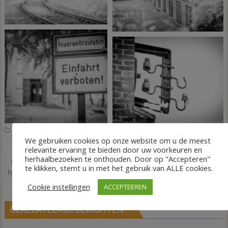
,
,
,
Nieuws
Augustschacht
Duitsland
Herdenking
Wereldoorlog
We gebruiken cookies op onze website om u de meest
relevante ervaring te bieden door uw voorkeuren en
Bericht
herhaalbezoeken te onthouden. Door op "Accepteren"
Lionsclub Vechtdal bezoekt
Weerbericht door Kevin van
te klikken, stemt u in met het gebruik van ALLE cookies.
navigatie
het Taalpunt
Dorp
Cookie instellingen
ACCEPTEEREN
GERELATEERDE BERICHTEN