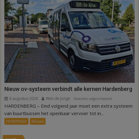
Nieuw ov-systeem verbindt alle kernen Hardenberg
6 augustus 2026
Wim de Jonge
voor
Reacties uitgeschakeld
HARDENBERG – Eind volgend jaar moet een extra systeem
Nieuw
ov-
van buurtbussen het openbaar vervoer tot in...
systeem
FRONTPAGE
Nieuws
verbindt
alle