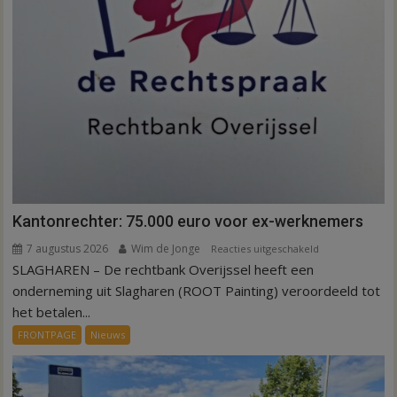
Kantonrechter: 75.000 euro voor ex-werknemers
7 augustus 2026
Wim de Jonge
voor
Reacties uitgeschakeld
SLAGHAREN – De rechtbank Overijssel heeft een
Kantonrechter:
75.000
onderneming uit Slagharen (ROOT Painting) veroordeeld tot
euro
het betalen...
voor
FRONTPAGE
Nieuws
ex-
werknemers