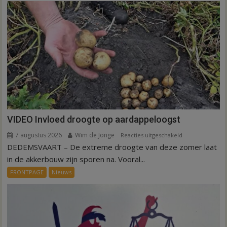
VIDEO Invloed droogte op aardappeloogst
7 augustus 2026
Wim de Jonge
voor
Reacties uitgeschakeld
DEDEMSVAART – De extreme droogte van deze zomer laat
VIDEO
Invloed
in de akkerbouw zijn sporen na. Vooral...
droogte
FRONTPAGE
Nieuws
op
aardappeloogst