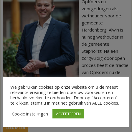
OpKoers.nu
voorgedragen als
wethouder voor de
gemeente
Hardenberg. Alwin is
nu nog wethouder in
de gemeente
Staphorst. Na een
zorgvuldig doorlopen
proces heeft de fractie
van OpKoers.nu de
voorkeur uitgesproken
voor de 38-jarige
We gebruiken cookies op onze website om u de meest
relevante ervaring te bieden door uw voorkeuren en
Mussche. Na het vertrek van Linda Verschuur was er een
herhaalbezoeken te onthouden. Door op "Accepteren"
vacature in het college van burgemeester en wethouders van
te klikken, stemt u in met het gebruik van ALLE cookies.
Hardenberg. Binnen OpKoers.nu was op dat moment geen
Cookie instellingen
ACCEPTEEREN
geschikte kandidaat beschikbaar.
LEES MEER