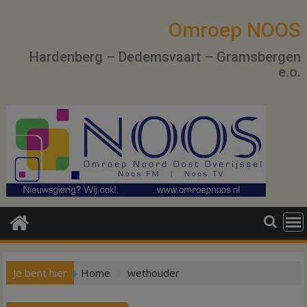
Ga
naar
Omroep NOOS
de
Hardenberg – Dedemsvaart – Gramsbergen
inhoud
e.o.
Je bent hier
Home
wethouder