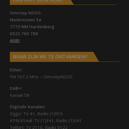
Omroep NOOS
Molensteen 5a
7773 NM Hardenberg
0523 760 788
ANBI
WAAR ZIJN WE TE ONTVANGEN?
Ether;
FM 107.2 MHz – OmroepNOOS
DAB+:
Kanaal 5B
Digitale Kanalen:
Ziggo: TV 41, Radio (1)916
KPN/XS4all: TV (1)341, Radio (1)041
Telfort: TV 2110, Radio 3122