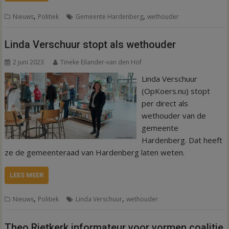
,
,
Nieuws
Politiek
Gemeente Hardenberg
wethouder
Linda Verschuur stopt als wethouder
2 juni 2023
Tineke Eilander-van den Hof
Linda Verschuur
(OpKoers.nu) stopt
per direct als
wethouder van de
gemeente
Hardenberg. Dat heeft
ze de gemeenteraad van Hardenberg laten weten.
LEES MEER
,
,
Nieuws
Politiek
Linda Verschuur
wethouder
Theo Rietkerk informateur voor vormen coalitie