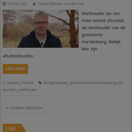
10 mei 2021
Tineke Eilander-van den Hof
Wethouder Jan ten
Kate neemt afscheid
als wethouder van de
gemeente
Hardenberg. Bekijk
hier zijn
afscheidsvideo.
LEES MEER
,
,
,
Nieuws
Politiek
Burgemeester
gemeenteraad Hardenberg
Jan
,
ten Kate
wethouder
Berichtennavigatie
Oudere berichten
LIVE