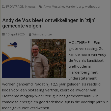
,
,
,
FRONTPAGE
Nieuws
Alwin Mussche
Hardenberg
wethouder
Andy de Vos bleef ontwikkelingen in ‘zijn’
gemeente volgen
15 april 2026
Wim de Jonge
HOLTHEME – Een
grote verrassing. Zo
kan de naam van Andy
de Vos als kandidaat-
wethouder in
Hardenberg met
understatement
worden genoemd. Nadat hij 12,5 jaar geleden als raadslid
koos voor een plotseling vertrek, keert de inwoner van
Holtheme mogelijk weer terug in het gemeentehuis. Zijn
tomeloze energie en goedlachsheid zijn in die voorbije jaren in
ieder geval niet verdwenen.