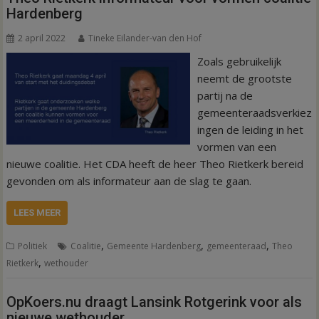
Hardenberg
2 april 2022
Tineke Eilander-van den Hof
Zoals gebruikelijk
neemt de grootste
partij na de
gemeenteraadsverkiez
ingen de leiding in het
vormen van een
nieuwe coalitie. Het CDA heeft de heer Theo Rietkerk bereid
gevonden om als informateur aan de slag te gaan.
LEES MEER
,
,
,
Politiek
Coalitie
Gemeente Hardenberg
gemeenteraad
Theo
,
Rietkerk
wethouder
OpKoers.nu draagt Lansink Rotgerink voor als
nieuwe wethouder