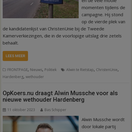
en de vele mooie
momenten tijdens de
campagne. Hij stond
op de vierde plek van
de kandidatenlijst van ChristenUnie bij de Tweede
Kamerverkiezingen, die in de voorlopige uitslag drie zetels
behaalt.
LEES MEER
,
,
,
,
FRONTPAGE
Nieuws
Politiek
Alwin te Rietstap
ChristenUnie
,
Hardenberg
wethouder
OpKoers.nu draagt Alwin Mussche voor als
nieuwe wethouder Hardenberg
11 oktober 2023
Bas Schipper
Alwin Mussche wordt
door lokale partij