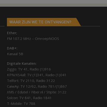
in
Collendoorn?
WAAR ZIJN WE TE ONTVANGEN?
Ether;
FM 107.2 MHz – OmroepNOOS
DAB+:
Kanaal 5B
Digitale Kanalen:
Ziggo: TV 41, Radio (1)916
KPN/XS4all: TV (1)341, Radio (1)041
Telfort: TV 2110, Radio 3122
CaiwAy: TV 12/62, Radio 781/(1)867
XMS / Edutel / Fiber.nl / Stipte: 3122
Solcon: TV 841, Radio 1841
T-Mobile: TV 788