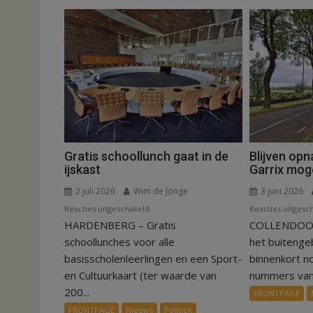
Gratis schoollunch gaat in de
Blijven op
ijskast
Garrix moge
2 juli 2026
Wim de Jonge
3 juni 2026
voor
Reacties uitgeschakeld
Reacties uitgesc
HARDENBERG – Gratis
Gratis
COLLENDOORN
schoollunch
schoollunches voor alle
het buiteng
gaat
basisscholenleerlingen en een Sport-
binnenkort n
in
en Cultuurkaart (ter waarde van
nummers van.
de
200...
FRONTPAGE
ijskast
FRONTPAGE
Nieuws
Politiek