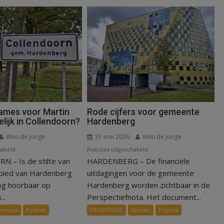
names voor Martin
Rode cijfers voor gemeente
lijk in Collendoorn?
Hardenberg
Wim de Jonge
31 mei 2026
Wim de Jonge
voor
voor
hakeld
Reacties uitgeschakeld
 – Is de stilte van
Blijven
HARDENBERG – De financiële
Rode
opnames
cijfers
ebied van Hardenberg
uitdagingen voor de gemeente
voor
voor
og hoorbaar op
Hardenberg worden zichtbaar in de
Martin
gemeente
..
Perspectiefnota. Het document...
Garrix
Hardenberg
Nieuws
Politiek
FRONTPAGE
Nieuws
Politiek
mogelijk