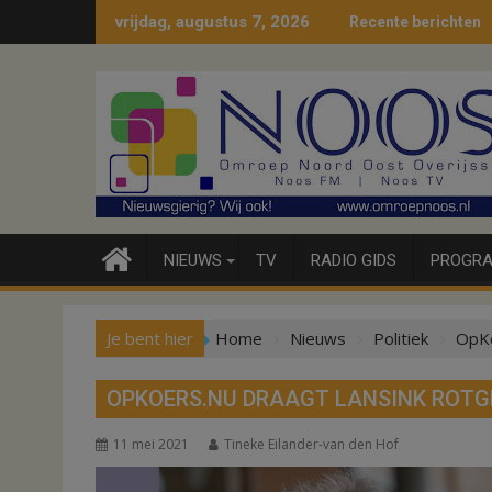
Ga
vrijdag, augustus 7, 2026
Recente berichten
naar
de
inhoud
NIEUWS
TV
RADIO GIDS
PROGRA
Je bent hier
Home
Nieuws
Politiek
OpKo
OPKOERS.NU DRAAGT LANSINK ROTG
11 mei 2021
Tineke Eilander-van den Hof