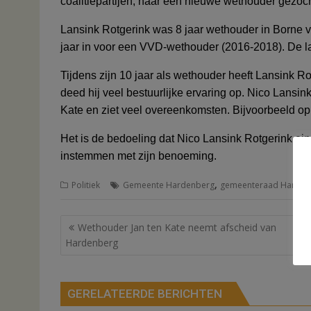
coalitiepartijen,
naar een nieuwe wethouder gezoch
Lansink Rotgerink was 8 jaar wethouder in Borne v
jaar in voor een VVD-wethouder (2016-2018). De laat
Tijdens zijn 10 jaar als wethouder heeft Lansink Ro
deed hij veel bestuurlijke ervaring op. Nico Lansink
Kate en ziet veel overeenkomsten. Bijvoorbeeld o
Het is de bedoeling dat Nico Lansink Rotgerink ei
instemmen met zijn benoeming.
,
Politiek
Gemeente Hardenberg
gemeenteraad Harden
Bericht
Wethouder Jan ten Kate neemt afscheid van
navigatie
Hardenberg
GERELATEERDE BERICHTEN