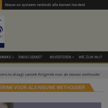
Nieuw ov-systeem verbindt alle kernen Hardenberg
MMA’S
RADIO GEMIST
ADVERTEREN
WIE ZIJN WIJ?
ers.nu draagt Lansink Rotgerink voor als nieuwe wethouder
ERINK VOOR ALS NIEUWE WETHOUDER