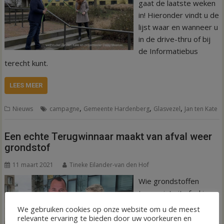
gaat de laatste weken
in! Hieronder vindt u de
lijst waar en wanneer u
in de drive-thru of bij
de Informatiebus
terecht kunt.
LEES MEER
,
,
,
Nieuws
campagne
Gemeente Hardenberg
Glasvezel
Jan ten Kate
Een echte Terugwinnaar maakt van afval weer
grondstof
11 maart 2021
Tineke Eilander-van den Hof
Wie grondstoffen
terugwint uit afval is
een Terugwinnaar. Zo
We gebruiken cookies op onze website om u de meest
luidt de boodschap van
relevante ervaring te bieden door uw voorkeuren en