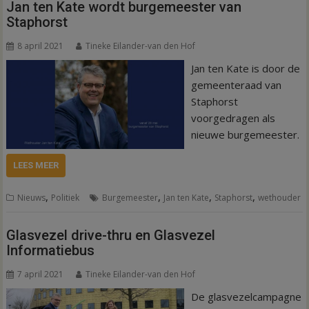
Jan ten Kate wordt burgemeester van
Staphorst
8 april 2021
Tineke Eilander-van den Hof
Jan ten Kate is door de
gemeenteraad van
Staphorst
voorgedragen als
nieuwe burgemeester.
LEES MEER
,
,
,
,
Nieuws
Politiek
Burgemeester
Jan ten Kate
Staphorst
wethouder
Glasvezel drive-thru en Glasvezel
Informatiebus
7 april 2021
Tineke Eilander-van den Hof
De glasvezelcampagne