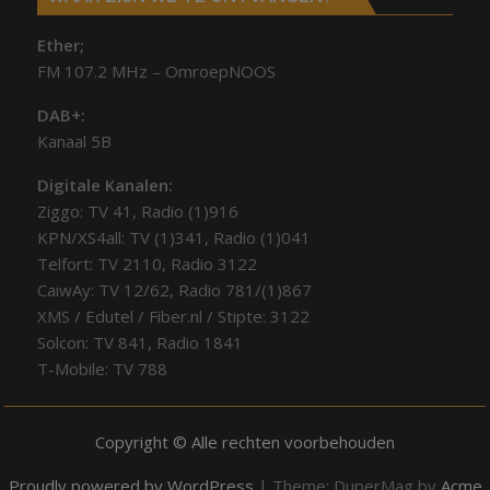
Ether;
FM 107.2 MHz – OmroepNOOS
DAB+:
Kanaal 5B
Digitale Kanalen:
Ziggo: TV 41, Radio (1)916
KPN/XS4all: TV (1)341, Radio (1)041
Telfort: TV 2110, Radio 3122
CaiwAy: TV 12/62, Radio 781/(1)867
XMS / Edutel / Fiber.nl / Stipte: 3122
Solcon: TV 841, Radio 1841
T-Mobile: TV 788
Copyright © Alle rechten voorbehouden
Proudly powered by WordPress
|
Theme: DuperMag by
Acme