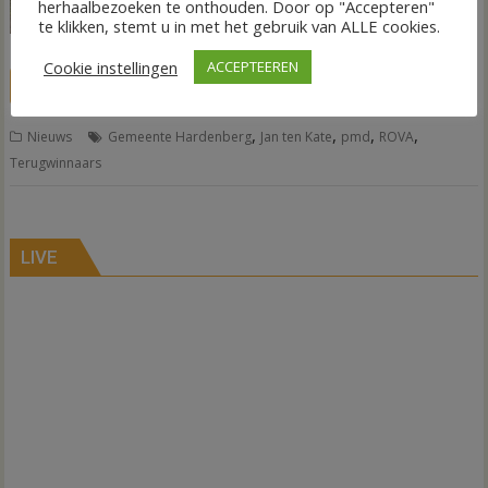
herhaalbezoeken te onthouden. Door op "Accepteren"
de gemeente
te klikken, stemt u in met het gebruik van ALLE cookies.
Hardenberg.
Cookie instellingen
ACCEPTEEREN
LEES MEER
,
,
,
,
Nieuws
Gemeente Hardenberg
Jan ten Kate
pmd
ROVA
Terugwinnaars
LIVE