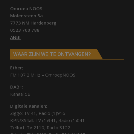
Omroep NOOS
Molensteen 5a
7773 NM Hardenberg
0523 760 788
ANBI
WAAR ZIJN WE TE ONTVANGEN?
Ether;
FM 107.2 MHz – OmroepNOOS
DAB+:
Kanaal 5B
Digitale Kanalen:
Ziggo: TV 41, Radio (1)916
KPN/XS4all: TV (1)341, Radio (1)041
Telfort: TV 2110, Radio 3122