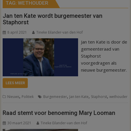
TAG:
WETHOUDER
Jan ten Kate wordt burgemeester van
Staphorst
8 april 2021
Tineke Eilander-van den Hof
Jan ten Kate is door de
gemeenteraad van
Staphorst
voorgedragen als
nieuwe burgemeester.
LEES MEER
,
,
,
,
Nieuws
Politiek
Burgemeester
Jan ten Kate
Staphorst
wethouder
Raad stemt voor benoeming Mary Looman
30 maart 2021
Tineke Eilander-van den Hof