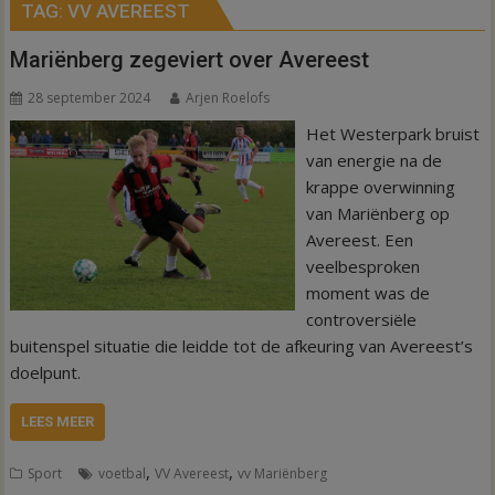
TAG:
VV AVEREEST
Mariënberg zegeviert over Avereest
28 september 2024
Arjen Roelofs
Het Westerpark bruist
van energie na de
krappe overwinning
van Mariënberg op
Avereest. Een
veelbesproken
moment was de
controversiële
buitenspel situatie die leidde tot de afkeuring van Avereest’s
doelpunt.
LEES MEER
,
,
Sport
voetbal
VV Avereest
vv Mariënberg