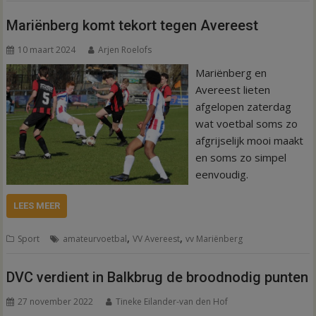
Mariënberg komt tekort tegen Avereest
10 maart 2024
Arjen Roelofs
Mariënberg en
Avereest lieten
afgelopen zaterdag
wat voetbal soms zo
afgrijselijk mooi maakt
en soms zo simpel
eenvoudig.
LEES MEER
,
,
Sport
amateurvoetbal
VV Avereest
vv Mariënberg
DVC verdient in Balkbrug de broodnodig punten
27 november 2022
Tineke Eilander-van den Hof