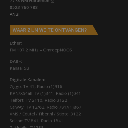
7773 NM Hardenberg
0523 760 788
ANBI
WAAR ZIJN WE TE ONTVANGEN?
Ether;
FM 107.2 MHz – OmroepNOOS
DAB+:
Kanaal 5B
Digitale Kanalen:
Ziggo: TV 41, Radio (1)916
KPN/XS4all: TV (1)341, Radio (1)041
Telfort: TV 2110, Radio 3122
CaiwAy: TV 12/62, Radio 781/(1)867
XMS / Edutel / Fiber.nl / Stipte: 3122
Solcon: TV 841, Radio 1841
T-Mobile: TV 788