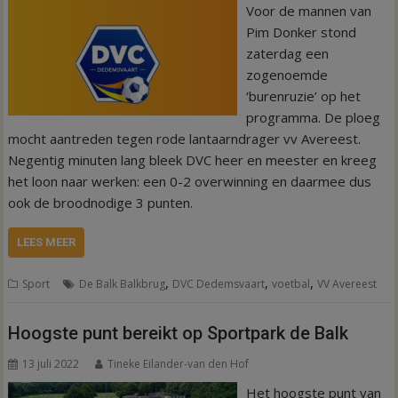
Voor de mannen van
Pim Donker stond
zaterdag een
zogenoemde
‘burenruzie’ op het
programma. De ploeg
mocht aantreden tegen rode lantaarndrager vv Avereest.
Negentig minuten lang bleek DVC heer en meester en kreeg
het loon naar werken: een 0-2 overwinning en daarmee dus
ook de broodnodige 3 punten.
LEES MEER
,
,
,
Sport
De Balk Balkbrug
DVC Dedemsvaart
voetbal
VV Avereest
Hoogste punt bereikt op Sportpark de Balk
13 juli 2022
Tineke Eilander-van den Hof
Het hoogste punt van