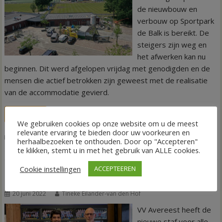
de nieuwbouw en
verbouw op Sportpark
de Balk is bereikt. De
steigers zijn weg en
het afwerken kan nu
beginnen. Dit werd afgelopen vrijdag met genodigden en de
mensen die actief betrokken zijn geweest met de realisatie
van de accommodatie gevierd.
LEES MEER
We gebruiken cookies op onze website om u de meest
relevante ervaring te bieden door uw voorkeuren en
,
,
,
,
Nieuws
Sport
SC Balkbrug
Set Up
sportaccommodatie
herhaalbezoeken te onthouden. Door op "Accepteren"
,
Sportpark de Balk
VV Avereest
te klikken, stemt u in met het gebruik van ALLE cookies.
Cookie instellingen
ACCEPTEEREN
Rico Magsino tekent officieel bij VV Avereest
20 juni 2022
Tineke Eilander-van den Hof
VV Avereest heeft de
nieuwe staf voor alle