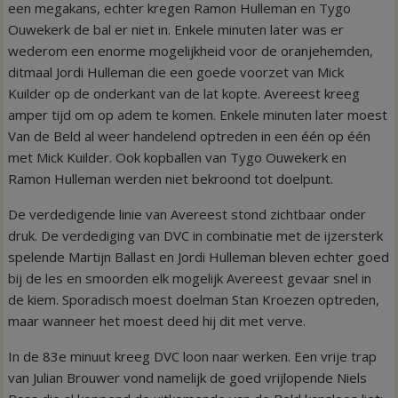
een megakans, echter kregen Ramon Hulleman en Tygo
Ouwekerk de bal er niet in. Enkele minuten later was er
wederom een enorme mogelijkheid voor de oranjehemden,
ditmaal Jordi Hulleman die een goede voorzet van Mick
Kuilder op de onderkant van de lat kopte. Avereest kreeg
amper tijd om op adem te komen. Enkele minuten later moest
Van de Beld al weer handelend optreden in een één op één
met Mick Kuilder. Ook kopballen van Tygo Ouwekerk en
Ramon Hulleman werden niet bekroond tot doelpunt.
De verdedigende linie van Avereest stond zichtbaar onder
druk. De verdediging van DVC in combinatie met de ijzersterk
spelende Martijn Ballast en Jordi Hulleman bleven echter goed
bij de les en smoorden elk mogelijk Avereest gevaar snel in
de kiem. Sporadisch moest doelman Stan Kroezen optreden,
maar wanneer het moest deed hij dit met verve.
In de 83e minuut kreeg DVC loon naar werken. Een vrije trap
van Julian Brouwer vond namelijk de goed vrijlopende Niels