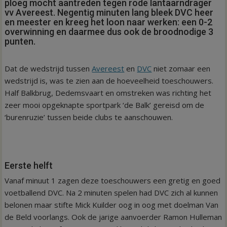
ploeg mocht aantreden tegen rode lantaarndrager
vv Avereest. Negentig minuten lang bleek DVC heer
en meester en kreeg het loon naar werken: een 0-2
overwinning en daarmee dus ook de broodnodige 3
punten.
Dat de wedstrijd tussen
Avereest
en
DVC
niet zomaar een
wedstrijd is, was te zien aan de hoeveelheid toeschouwers.
Half Balkbrug, Dedemsvaart en omstreken was richting het
zeer mooi opgeknapte sportpark ‘de Balk’ gereisd om de
‘burenruzie’ tussen beide clubs te aanschouwen.
Eerste helft
Vanaf minuut 1 zagen deze toeschouwers een gretig en goed
voetballend DVC. Na 2 minuten spelen had DVC zich al kunnen
belonen maar stifte Mick Kuilder oog in oog met doelman Van
de Beld voorlangs. Ook de jarige aanvoerder Ramon Hulleman