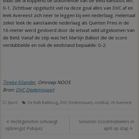
Baas die al koppend de uitkomende van de Beld kansloos liet:
0-1. Zichtbaar opgelucht viel na deze goal alles van DVC af en
leek Avereest zich neer te leggen bij een nederlaag. Helemaal
zeker leek de aanstaande nederlaag als Quinten Prins in de
16-meter werd gevloerd door de ietwat wild uitgekomen Van
de Beld. Vanaf de stip was het Martijn Ballast die de score
verdubbelde en ook de eindstand bepaalde: 0-2.
Tineke Eilander
, Omroep NOOS
Bron:
DVC Dedemsvaart
,
,
,
Sport
De Balk Balkbrug
DVC Dedemsvaart
voetbal
VV Avereest
Bericht
Vechtgenoten ontvangt
Senioren Scootmobielers in
navigatie
opbrengst Pubquiz
april op stap