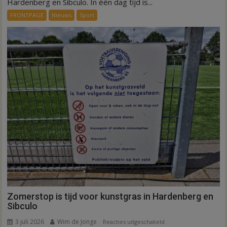
Hardenberg en Sibculo. In één dag tijd is...
dag
FRONTPAGE
Nieuws
Sport
is
kunstgras
weg
in
Hardenberg
en
Sibculo
Zomerstop is tijd voor kunstgras in Hardenberg en
Sibculo
3 juli 2026
Wim de Jonge
voor
Reacties uitgeschakeld