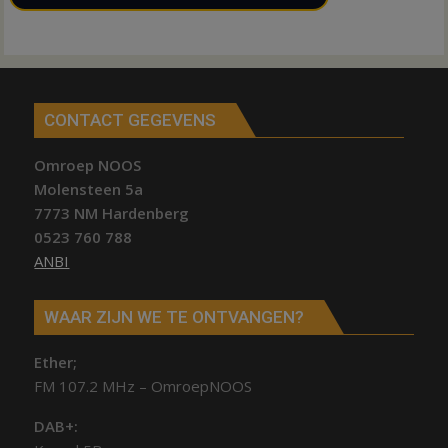
CONTACT GEGEVENS
Omroep NOOS
Molensteen 5a
7773 NM Hardenberg
0523 760 788
ANBI
WAAR ZIJN WE TE ONTVANGEN?
Ether;
FM 107.2 MHz – OmroepNOOS
DAB+: