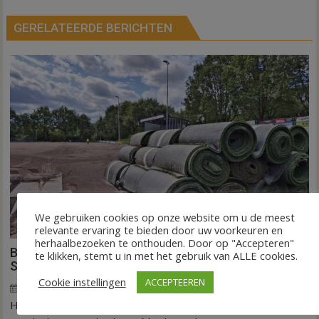
GERELATEERDE BERICHTEN
We gebruiken cookies op onze website om u de meest
relevante ervaring te bieden door uw voorkeuren en
herhaalbezoeken te onthouden. Door op "Accepteren"
Binnen een dag is kunstgras weg in Hardenberg en
te klikken, stemt u in met het gebruik van ALLE cookies.
Sibculo
Cookie instellingen
ACCEPTEEREN
5 augustus 2026
Wim de Jonge
voor
Reacties uitgeschakeld
HARDENBERG/SIBCULO – Het gras is vandaag opgerold in
Binnen
een