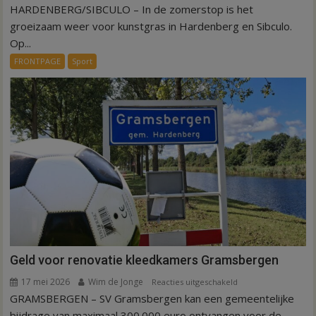
HARDENBERG/SIBCULO – In de zomerstop is het
Zomerstop
is
groeizaam weer voor kunstgras in Hardenberg en Sibculo.
tijd
Op...
voor
FRONTPAGE
Sport
kunstgras
in
Hardenberg
en
Sibculo
Geld voor renovatie kleedkamers Gramsbergen
17 mei 2026
Wim de Jonge
voor
Reacties uitgeschakeld
GRAMSBERGEN – SV Gramsbergen kan een gemeentelijke
Geld
voor
bijdrage van maximaal 300.000 euro ontvangen voor de