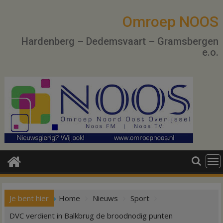
Ga
naar
Omroep NOOS
de
Hardenberg – Dedemsvaart – Gramsbergen
inhoud
e.o.
Je bent hier
Home
Nieuws
Sport
DVC verdient in Balkbrug de broodnodig punten