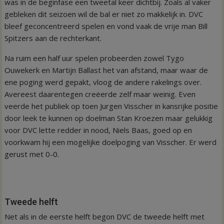
was in de beginfase een tweetal keer dichtbij. Zoals al vaker
gebleken dit seizoen wil de bal er niet zo makkelijk in. DVC
bleef geconcentreerd spelen en vond vaak de vrije man Bill
Spitzers aan de rechterkant.
Na ruim een half uur spelen probeerden zowel Tygo
Ouwekerk en Martijn Ballast het van afstand, maar waar de
ene poging werd gepakt, vloog de andere rakelings over.
Avereest daarentegen creëerde zelf maar weinig. Even
veerde het publiek op toen Jurgen Visscher in kansrijke positie
door leek te kunnen op doelman Stan Kroezen maar gelukkig
voor DVC lette redder in nood, Niels Baas, goed op en
voorkwam hij een mogelijke doelpoging van Visscher. Er werd
gerust met 0-0.
Tweede helft
Net als in de eerste helft begon DVC de tweede helft met