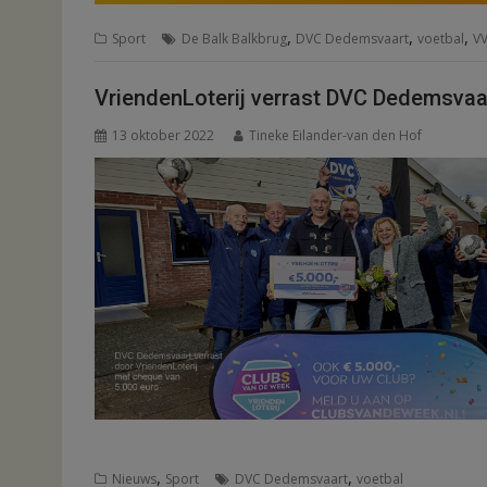
,
,
,
Sport
De Balk Balkbrug
DVC Dedemsvaart
voetbal
VV
VriendenLoterij verrast DVC Dedemsvaa
13 oktober 2022
Tineke Eilander-van den Hof
,
,
Nieuws
Sport
DVC Dedemsvaart
voetbal