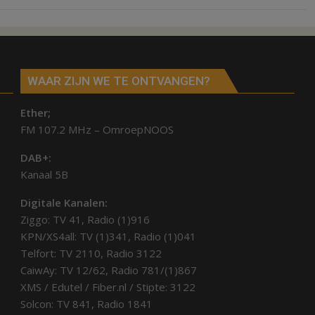
WAAR ZIJN WE TE ONTVANGEN?
Ether;
FM 107.2 MHz – OmroepNOOS
DAB+:
Kanaal 5B
Digitale Kanalen:
Ziggo: TV 41, Radio (1)916
KPN/XS4all: TV (1)341, Radio (1)041
Telfort: TV 2110, Radio 3122
CaiwAy: TV 12/62, Radio 781/(1)867
XMS / Edutel / Fiber.nl / Stipte: 3122
Solcon: TV 841, Radio 1841