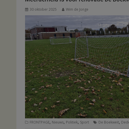
30 oktober 2025
Wim de Jonge
,
,
,
,
FRONTPAGE
Nieuws
Politiek
Sport
De Boekweit
Ded