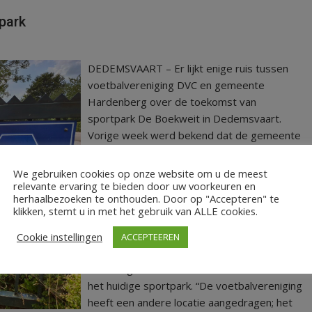
tpark
DEDEMSVAART – Er lijkt enige ruis tussen
voetbalvereniging DVC en gemeente
Hardenberg over de toekomst van
sportpark De Boekweit in Dedemsvaart.
Vorige week werd bekend dat de gemeente
wegens PFAS-vervuiling afziet van
verplaatsing naar Hoopmansveenweg/Van
We gebruiken cookies op onze website om u de meest
Rooijens Hoofdwijk. DVC verlangt vooral
relevante ervaring te bieden door uw voorkeuren en
herhaalbezoeken te onthouden. Door op "Accepteren" te
naar duidelijkheid en verwacht dat in oktober
klikken, stemt u in met het gebruik van ALLE cookies.
een besluit wordt genomen door de
gemeente. De gemeenteraad heeft vorig
Cookie instellingen
ACCEPTEEREN
jaar de opdracht gegeven van verhuizing
naar de genoemde locatie of renovatie van
het huidige sportpark. “De voetbalvereniging
heeft een andere locatie aangedragen; het