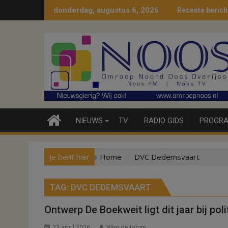
Ga
donderdag, augustus 6, 2026
Recente berich
naar
de
inhoud
NIEUWS
TV
RADIO GIDS
PROGRA
Je bent hier
Home
DVC Dedemsvaart
TAG:
DVC DEDEMSVAART
Ontwerp De Boekweit ligt dit jaar bij poli
23 april 2026
Wim de Jonge