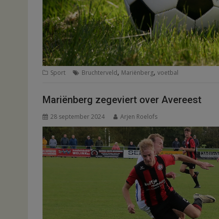
,
,
Sport
Bruchterveld
Mariënberg
voetbal
Mariënberg zegeviert over Avereest
28 september 2024
Arjen Roelofs