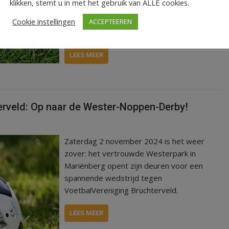
klikken, stemt u in met het gebruik van ALLE cookies.
HHC Hardenberg maakte. Momenteel staat
de teller op 141 doelpunten in de
Cookie instellingen
ACCEPTEEREN
competitie.
LEES MEER
rveld: Op naar de Wester-Noppen-Derby!
Zaterdag 2 november 2024 is het weer
zover: het vertrouwde Westerpark in
Mariënberg opent zijn deuren voor een
spannende wedstrijd tegen
VoetbalVereniging Bruchterveld.
LEES MEER