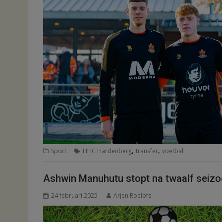
,
,
Sport
HHC Hardenberg
transfer
voetbal
Ashwin Manuhutu stopt na twaalf seiz
24 februari 2025
Arjen Roelofs