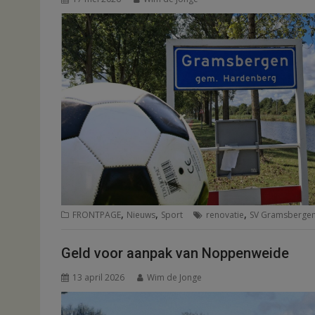
,
,
,
FRONTPAGE
Nieuws
Sport
renovatie
SV Gramsberge
Geld voor aanpak van Noppenweide
13 april 2026
Wim de Jonge