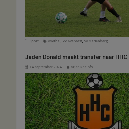
,
,
Sport
voetbal
VV Avereest
vv Mariënberg
Jaden Donald maakt transfer naar HHC
14 september 2024
Arjen Roelofs