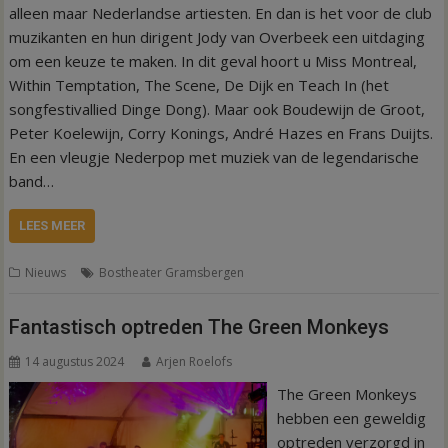
alleen maar Nederlandse artiesten. En dan is het voor de club
muzikanten en hun dirigent Jody van Overbeek een uitdaging
om een keuze te maken. In dit geval hoort u Miss Montreal,
Within Temptation, The Scene, De Dijk en Teach In (het
songfestivallied Dinge Dong). Maar ook Boudewijn de Groot,
Peter Koelewijn, Corry Konings, André Hazes en Frans Duijts.
En een vleugje Nederpop met muziek van de legendarische
band…
LEES MEER
Nieuws
Bostheater Gramsbergen
Fantastisch optreden The Green Monkeys
14 augustus 2024
Arjen Roelofs
The Green Monkeys
hebben een geweldig
optreden verzorgd in