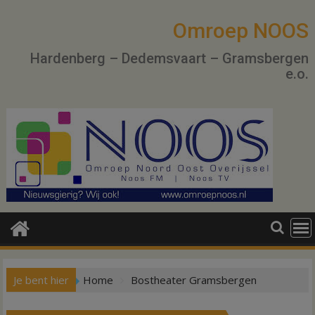
Ga
naar
Omroep NOOS
de
Hardenberg – Dedemsvaart – Gramsbergen
inhoud
e.o.
Je bent hier
Home
Bostheater Gramsbergen