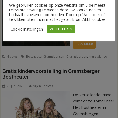
Gramsbergen het
We gebruiken cookies op onze website om u de meest
seizoen 2023 af op
relevante ervaring te bieden door uw voorkeuren en
zaterdag 16
herhaalbezoeken te onthouden. Door op "Accepteren"
te klikken, stemt u in met het gebruik van ALLE cookies.
september. De
muzikale voorstelling
Cookie instellingen
ACCEPTEEREN
begint om 20.30 uur.
LEES MEER
,
,
Nieuws
Bostheater Gramsbergen
Gramsbergen
tigre blanco
Gratis kindervoorstelling in Gramsberger
Bostheater
26 juni 2023
Arjen Roelofs
De Vertellende Piano
komt deze zomer naar
Het Bostheater in
Gramsbergen.