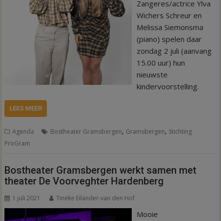
Zangeres/actrice Ylva
Wichers Schreur en
Melissa Siemonsma
(piano) spelen daar
zondag 2 juli (aanvang
15.00 uur) hun
nieuwste
kindervoorstelling.
LEES MEER
,
,
Agenda
Bostheater Gramsbergen
Gramsbergen
Stichting
ProGram
Bostheater Gramsbergen werkt samen met
theater De Voorveghter Hardenberg
1 juli 2021
Tineke Eilander-van den Hof
Mooie