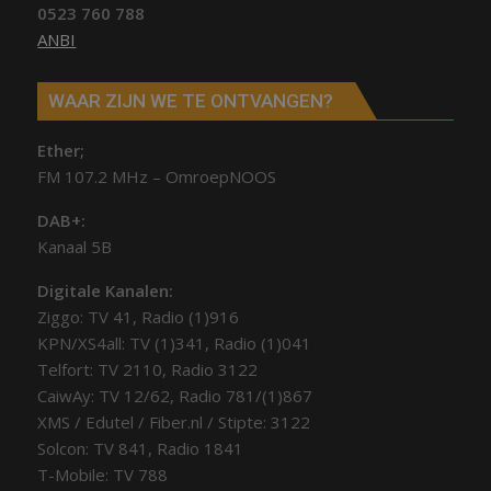
0523 760 788
ANBI
WAAR ZIJN WE TE ONTVANGEN?
Ether;
FM 107.2 MHz – OmroepNOOS
DAB+:
Kanaal 5B
Digitale Kanalen:
Ziggo: TV 41, Radio (1)916
KPN/XS4all: TV (1)341, Radio (1)041
Telfort: TV 2110, Radio 3122
CaiwAy: TV 12/62, Radio 781/(1)867
XMS / Edutel / Fiber.nl / Stipte: 3122
Solcon: TV 841, Radio 1841
T-Mobile: TV 788