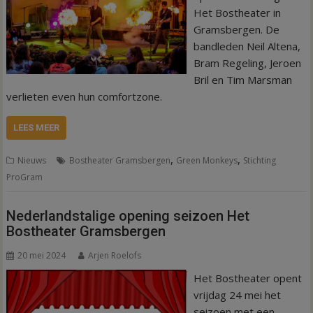
Het Bostheater in
Gramsbergen. De
bandleden Neil Altena,
Bram Regeling, Jeroen
Bril en Tim Marsman
verlieten even hun comfortzone.
LEES MEER
,
,
Nieuws
Bostheater Gramsbergen
Green Monkeys
Stichting
ProGram
Nederlandstalige opening seizoen Het
Bostheater Gramsbergen
20 mei 2024
Arjen Roelofs
Het Bostheater opent
vrijdag 24 mei het
seizoen met een