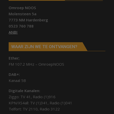
Omroep NOOS
Molensteen 5a
7773 NM Hardenberg
0523 760 788
ANBI
WAAR ZIJN WE TE ONTVANGEN?
Ether;
FM 107.2 MHz – OmroepNOOS
DAB+:
Kanaal 5B
Digitale Kanalen:
Ziggo: TV 41, Radio (1)916
KPN/XS4all: TV (1)341, Radio (1)041
Telfort: TV 2110, Radio 3122