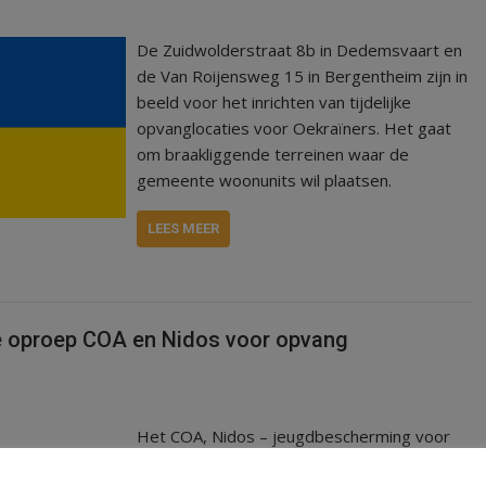
De Zuidwolderstraat 8b in Dedemsvaart en
de Van Roijensweg 15 in Bergentheim zijn in
beeld voor het inrichten van tijdelijke
opvanglocaties voor Oekraïners. Het gaat
om braakliggende terreinen waar de
gemeente woonunits wil plaatsen.
LEES MEER
 oproep COA en Nidos voor opvang
Het COA, Nidos – jeugdbescherming voor
vluchtelingen – en de contractpartners van