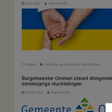
6 juli 2023
Arjen Roelofs
,
,
Nieuws
Oekraïne
opvanglocatie
vluchtelingen
Burgemeester Ommen steunt dringende
minderjarige vluchtelingen
30 juni 2023
Arjen Roelofs