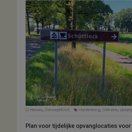
,
,
,
Nieuws
OmroepNOOS
Hardenberg
Oekraïne
opvan
Plan voor tijdelijke opvanglocaties vo