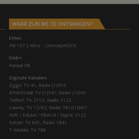
WAAR ZIJN WE TE ONTVANGEN?
Ether;
FM 107.2 MHz – OmroepNOOS
DAB+:
Kanaal 5B
Digitale Kanalen:
Ziggo: TV 41, Radio (1)916
KPN/XS4all: TV (1)341, Radio (1)041
Telfort: TV 2110, Radio 3122
CaiwAy: TV 12/62, Radio 781/(1)867
XMS / Edutel / Fiber.nl / Stipte: 3122
Solcon: TV 841, Radio 1841
T-Mobile: TV 788