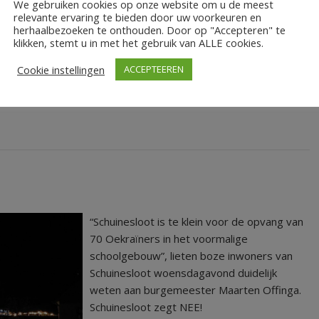
Nidos roepen gemeenten gezamenlijk op
We gebruiken cookies op onze website om u de meest
relevante ervaring te bieden door uw voorkeuren en
om eerder dan gepland dit jaar opvang te
herhaalbezoeken te onthouden. Door op "Accepteren" te
regelen voor jonge vluchtelingen die alleen
klikken, stemt u in met het gebruik van ALLE cookies.
s al betrokken bij deze opvang. De burgemeester steunt de
Cookie instellingen
ACCEPTEEREN
“Schuinesloot is te klein voor de opvang van
70 Oekraïners in het voormalige
schoolgebouw”, lieten boze inwoners van
Schuinesloot woensdagavond duidelijk
weten aan burgemeester Maarten Offinga.
Schuinesloot zegt NEE!