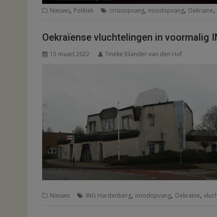
,
,
,
,
Nieuws
Politiek
crisisopvang
noodopvang
Oekraïne
Oekraïense vluchtelingen in voormalig
15 maart 2022
Tineke Eilander-van den Hof
,
,
,
Nieuws
ING Hardenberg
noodopvang
Oekraïne
vluc