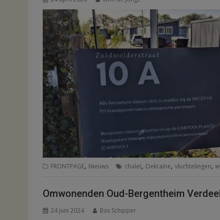
,
,
,
,
FRONTPAGE
Nieuws
chalet
Oekraïne
vluchtelingen
w
Omwonenden Oud-Bergentheim Verdeeld
24 juni 2024
Bas Schipper