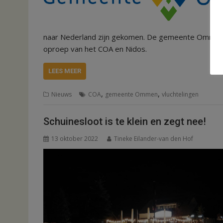
naar Nederland zijn gekomen. De gemeente Ommen i
oproep van het COA en Nidos.
LEES MEER
,
,
Nieuws
COA
gemeente Ommen
vluchtelingen
Schuinesloot is te klein en zegt nee!
13 oktober 2022
Tineke Eilander-van den Hof