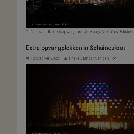
,
,
,
Nieuws
crisisopvang
noodopvang
Oekraïne
Schuines
Extra opvangplekken in Schuinesloot
12 oktober 2022
Tineke Eilander-van den Hof