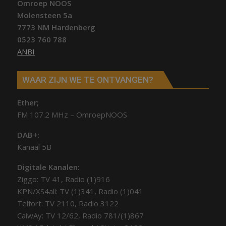
Omroep NOOS
Molensteen 5a
7773 NM Hardenberg
0523 760 788
ANBI
WAAR ZIJN WE TE ONTVANGEN?
Ether;
FM 107.2 MHz – OmroepNOOS
DAB+:
Kanaal 5B
Digitale Kanalen:
Ziggo: TV 41, Radio (1)916
KPN/XS4all: TV (1)341, Radio (1)041
Telfort: TV 2110, Radio 3122
CaiwAy: TV 12/62, Radio 781/(1)867