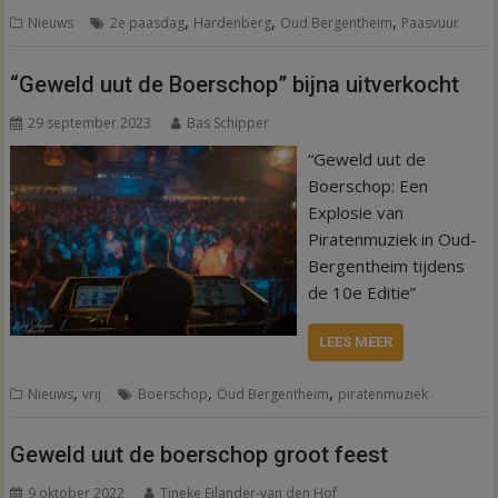
,
,
,
Nieuws
2e paasdag
Hardenberg
Oud Bergentheim
Paasvuur
“Geweld uut de Boerschop” bijna uitverkocht
29 september 2023
Bas Schipper
“Geweld uut de
Boerschop: Een
Explosie van
Piratenmuziek in Oud-
Bergentheim tijdens
de 10e Editie”
LEES MEER
,
,
,
Nieuws
vrij
Boerschop
Oud Bergentheim
piratenmuziek
Geweld uut de boerschop groot feest
9 oktober 2022
Tineke Eilander-van den Hof