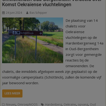
Komst Oekraïense vluchtelingen
24 juni 2024
Bas Schipper
De plaatsing van 14
chalets voor
Oekraïense
vluchtelingen op de
Hardenbergerweg 14a
in Oud-Bergentheim
zorgt voor gemengde
reacties bij de
omwonenden. De
chalets, die inmiddels afgelopen week zijn geplaatst op de
voormalige camperplaats (Schöttinck), zullen de komende vijf
jaar bewoond worden.
LEES MEER
,
,
,
,
Nieuws
OmroepNOOS
Hardenberg
Oekraïne
opvang
Oud