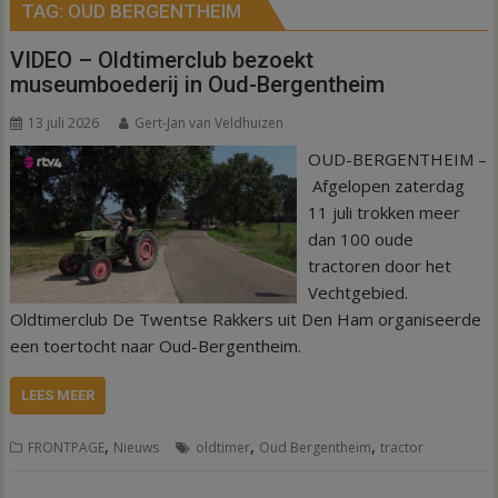
TAG:
OUD BERGENTHEIM
VIDEO – Oldtimerclub bezoekt
museumboederij in Oud-Bergentheim
13 juli 2026
Gert-Jan van Veldhuizen
OUD-BERGENTHEIM –
Afgelopen zaterdag
11 juli trokken meer
dan 100 oude
tractoren door het
Vechtgebied.
Oldtimerclub De Twentse Rakkers uit Den Ham organiseerde
een toertocht naar Oud-Bergentheim.
LEES MEER
,
,
,
FRONTPAGE
Nieuws
oldtimer
Oud Bergentheim
tractor