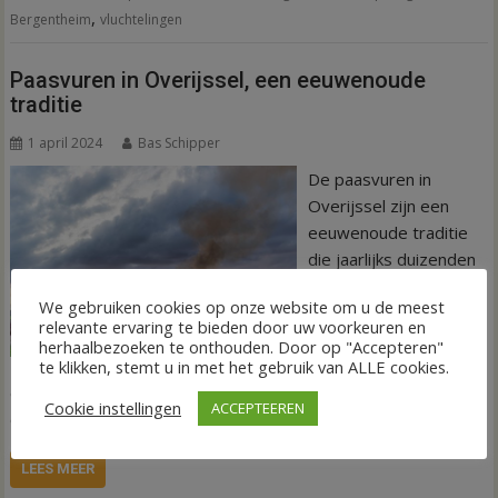
,
Bergentheim
vluchtelingen
Paasvuren in Overijssel, een eeuwenoude
traditie
1 april 2024
Bas Schipper
De paasvuren in
Overijssel zijn een
eeuwenoude traditie
die jaarlijks duizenden
bezoekers trekt. Op
We gebruiken cookies op onze website om u de meest
eerste en tweede
relevante ervaring te bieden door uw voorkeuren en
Paasdag worden in tal
herhaalbezoeken te onthouden. Door op "Accepteren"
van dorpen en steden
te klikken, stemt u in met het gebruik van ALLE cookies.
enorme vuren ontstoken, die symbool staan voor de
Cookie instellingen
ACCEPTEEREN
overwinning van licht over donker en van leven over dood.
LEES MEER