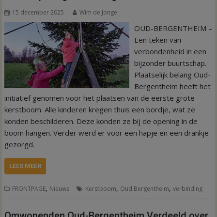
15 december 2025
Wim de Jonge
OUD-BERGENTHEIM –
Een teken van
verbondenheid in een
bijzonder buurtschap.
Plaatselijk belang Oud-
Bergentheim heeft het
initiatief genomen voor het plaatsen van de eerste grote
kerstboom. Alle kinderen kregen thuis een bordje, wat ze
konden beschilderen. Deze konden ze bij de opening in de
boom hangen. Verder werd er voor een hapje en een drankje
gezorgd.
LEES MEER
,
,
,
FRONTPAGE
Nieuws
Kerstboom
Oud Bergentheim
verbinding
Omwonenden Oud-Bergentheim Verdeeld over