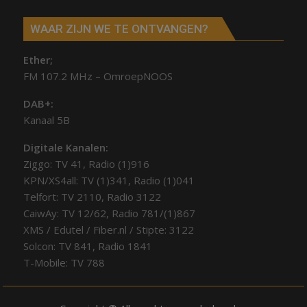
WAAR ZIJN WE TE ONTVANGEN?
Ether;
FM 107.2 MHz – OmroepNOOS
DAB+:
Kanaal 5B
Digitale Kanalen:
Ziggo: TV 41, Radio (1)916
KPN/XS4all: TV (1)341, Radio (1)041
Telfort: TV 2110, Radio 3122
CaiwAy: TV 12/62, Radio 781/(1)867
XMS / Edutel / Fiber.nl / Stipte: 3122
Solcon: TV 841, Radio 1841
T-Mobile: TV 788