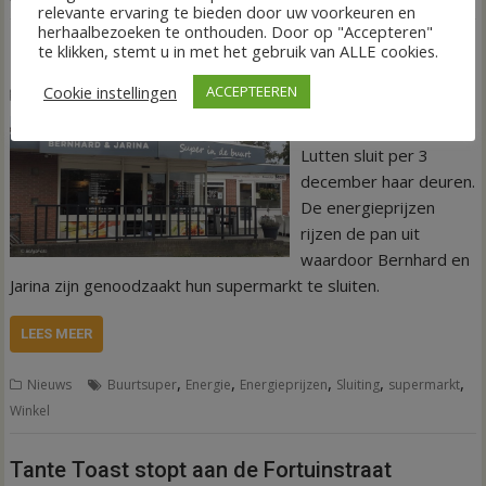
relevante ervaring te bieden door uw voorkeuren en
herhaalbezoeken te onthouden. Door op "Accepteren"
te klikken, stemt u in met het gebruik van ALLE cookies.
Buurtsuper in Lutten sluit deuren
Cookie instellingen
ACCEPTEEREN
20 oktober 2022
Tineke Eilander-van den Hof
De buurtsuper in
Lutten sluit per 3
december haar deuren.
De energieprijzen
rijzen de pan uit
waardoor Bernhard en
Jarina zijn genoodzaakt hun supermarkt te sluiten.
LEES MEER
,
,
,
,
,
Nieuws
Buurtsuper
Energie
Energieprijzen
Sluiting
supermarkt
Winkel
Tante Toast stopt aan de Fortuinstraat