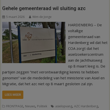
Gehele gemeenteraad wil sluiting azc
5 maart 2026
Wim de Jonge
HARDENBERG – De
voltallige
gemeenteraad van
Hardenberg wil dat het
COA zorgt dat het
asielzoekerscentrum
aan de Jachthuisweg
op 8 maart leeg is. De
partijen zeggen “met verontwaardiging kennis te hebben
genomen” van de mededeling van het ministerie van Asiel en
Migratie, dat het azc niet op 8 maart gesloten zal zijn.
LEES MEER
,
,
,
,
FRONTPAGE
Nieuws
Politiek
asielopvang
AZC Hardenberg