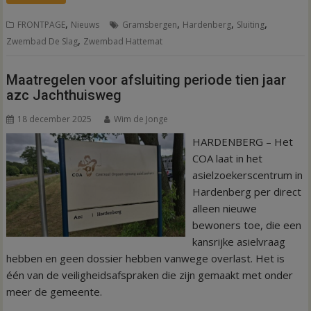
,
,
,
,
FRONTPAGE
Nieuws
Gramsbergen
Hardenberg
Sluiting
,
Zwembad De Slag
Zwembad Hattemat
Maatregelen voor afsluiting periode tien jaar
azc Jachthuisweg
18 december 2025
Wim de Jonge
HARDENBERG – Het
COA laat in het
asielzoekerscentrum in
Hardenberg per direct
alleen nieuwe
bewoners toe, die een
kansrijke asielvraag
hebben en geen dossier hebben vanwege overlast. Het is
één van de veiligheidsafspraken die zijn gemaakt met onder
meer de gemeente.