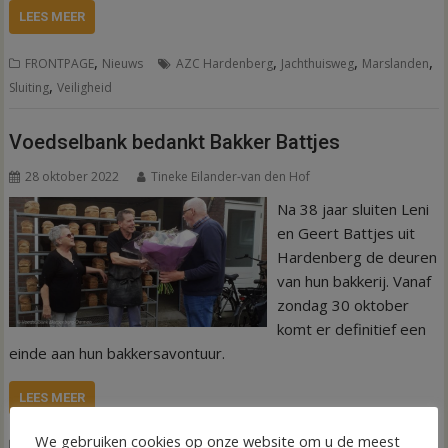
LEES MEER
,
,
,
,
FRONTPAGE
Nieuws
AZC Hardenberg
Jachthuisweg
Marslanden
,
Sluiting
Veiligheid
Voedselbank bedankt Bakker Battjes
28 oktober 2022
Tineke Eilander-van den Hof
Na 38 jaar sluiten Leni
en Geert Battjes uit
Hardenberg de deuren
van hun bakkerij. Vanaf
zondag 30 oktober
komt er definitief een
einde aan hun bakkersavontuur.
LEES MEER
We gebruiken cookies op onze website om u de meest
,
,
,
Nieuws
Bakker Battjes
Bakkerij
De Brink
Sluiting