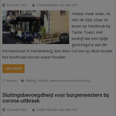
30 maart 2021
Tineke Eilander-van den Hof
Helaas maar waar, tis
niet de tijd!, staat te
lezen op Facebook bij
Tante Toast. Het
bedrijf dat een tijdje
gevestigd is aan de
Fortuinstraat in Hardenberg, kon door Corona op deze locatie
het hoofd niet boven water houden.
LEES MEER
,
,
Nieuws
Sluiting
Winkel
winkelcentrum Hardenberg
Sluitingsbevoegdheid voor burgemeesters bij
corona-uitbraak
13 maart 2021
Tineke Eilander-van den Hof