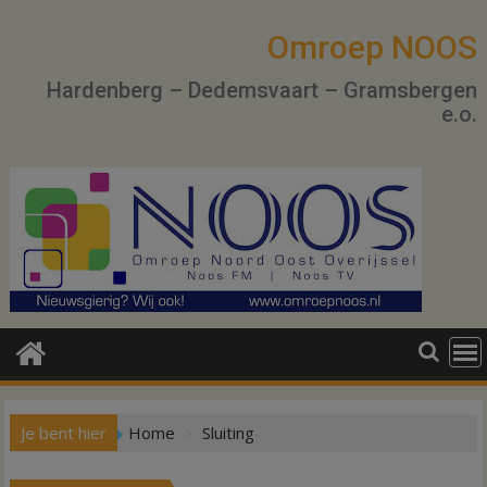
Ga
naar
Omroep NOOS
de
Hardenberg – Dedemsvaart – Gramsbergen
inhoud
e.o.
Je bent hier
Home
Sluiting