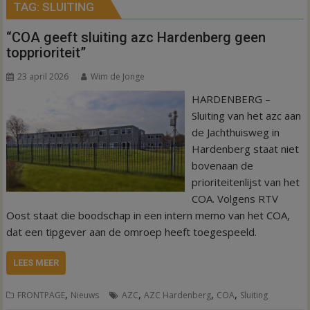
TAG:
SLUITING
“COA geeft sluiting azc Hardenberg geen
topprioriteit”
23 april 2026
Wim de Jonge
HARDENBERG –
Sluiting van het azc aan
de Jachthuisweg in
Hardenberg staat niet
bovenaan de
prioriteitenlijst van het
COA. Volgens RTV
Oost staat die boodschap in een intern memo van het COA,
dat een tipgever aan de omroep heeft toegespeeld.
LEES MEER
,
,
,
,
FRONTPAGE
Nieuws
AZC
AZC Hardenberg
COA
Sluiting