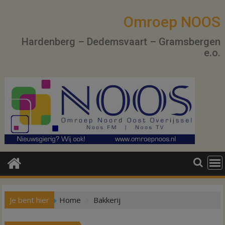
Ga
naar
Omroep NOOS
de
Hardenberg – Dedemsvaart – Gramsbergen
inhoud
e.o.
Je bent hier
Home
Bakkerij