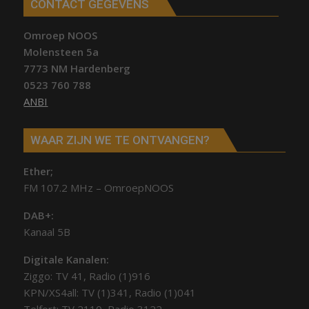
CONTACT GEGEVENS
Omroep NOOS
Molensteen 5a
7773 NM Hardenberg
0523 760 788
ANBI
WAAR ZIJN WE TE ONTVANGEN?
Ether;
FM 107.2 MHz – OmroepNOOS
DAB+:
Kanaal 5B
Digitale Kanalen:
Ziggo: TV 41, Radio (1)916
KPN/XS4all: TV (1)341, Radio (1)041