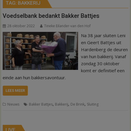
TAG:
BAKKERIJ
Voedselbank bedankt Bakker Battjes
28 oktober 2022
Tineke Eilander-van den Hof
Na 38 jaar sluiten Leni
en Geert Battjes uit
Hardenberg de deuren
van hun bakkerij. Vanaf
zondag 30 oktober
komt er definitief een
einde aan hun bakkersavontuur.
LEES MEER
,
,
,
Nieuws
Bakker Battjes
Bakkerij
De Brink
Sluiting
LIVE