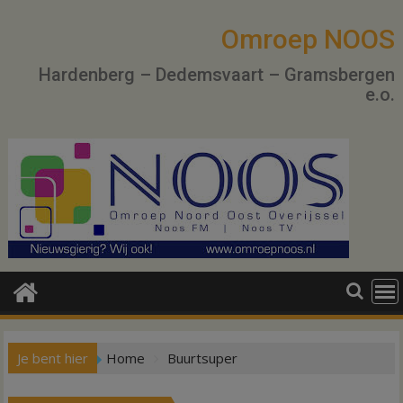
Ga
naar
Omroep NOOS
de
Hardenberg – Dedemsvaart – Gramsbergen
inhoud
e.o.
Je bent hier
Home
Buurtsuper