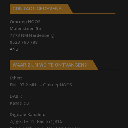
CONTACT GEGEVENS
Omroep NOOS
Molensteen 5a
7773 NM Hardenberg
0523 760 788
ANBI
WAAR ZIJN WE TE ONTVANGEN?
Ether;
FM 107.2 MHz – OmroepNOOS
DAB+:
Kanaal 5B
Digitale Kanalen:
Ziggo: TV 41, Radio (1)916