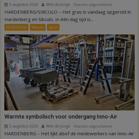
5 augustus 2026
Wim de Jonge
voor
Reacties uitgeschakeld
HARDENBERG/SIBCULO – Het gras is vandaag opgerold in
Binnen
een
Hardenberg en Sibculo. In één dag tijd is...
dag
FRONTPAGE
Nieuws
Sport
is
kunstgras
weg
in
Hardenberg
en
Sibculo
Warmte symbolisch voor ondergang Inno-Air
5 augustus 2026
Wim de Jonge
voor
Reacties uitgeschakeld
HARDENBERG – Het lijkt alsof de medewerkers van Inno-Air
Warmte