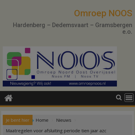
Ga
naar
Omroep NOOS
de
Hardenberg – Dedemsvaart – Gramsbergen
inhoud
e.o.
Je bent hier
Home
Nieuws
Maatregelen voor afsluiting periode tien jaar azc