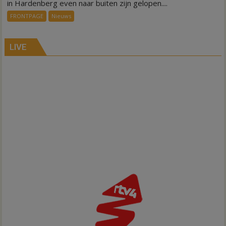
symbolisch
in Hardenberg even naar buiten zijn gelopen....
voor
FRONTPAGE
Nieuws
ondergang
Inno-
Air
LIVE