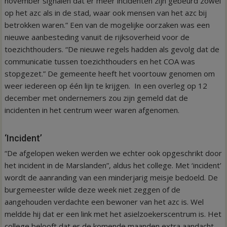
november signalen dat er meer incidenten zijn gebeurd zowel
op het azc als in de stad, waar ook mensen van het azc bij
betrokken waren.” Een van de mogelijke oorzaken was een
nieuwe aanbesteding vanuit de rijksoverheid voor de
toezichthouders. “De nieuwe regels hadden als gevolg dat de
communicatie tussen toezichthouders en het COA was
stopgezet.” De gemeente heeft het voortouw genomen om
weer iedereen op één lijn te krijgen. In een overleg op 12
december met ondernemers zou zijn gemeld dat de
incidenten in het centrum weer waren afgenomen.
‘Incident’
“De afgelopen weken werden we echter ook opgeschrikt door
het incident in de Marslanden”, aldus het college. Met ‘incident’
wordt de aanranding van een minderjarig meisje bedoeld. De
burgemeester wilde deze week niet zeggen of de
aangehouden verdachte een bewoner van het azc is. Wel
meldde hij dat er een link met het asielzoekerscentrum is. Het
college belooft dat er de komende maanden extra aandacht