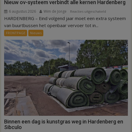
Nieuw ov-systeem verbindt alle kernen Hardenberg
6 augustus 2026
Wim de Jonge
voor
Reacties uitgeschakeld
HARDENBERG – Eind volgend jaar moet een extra systeem
Nieuw
ov-
van buurtbussen het openbaar vervoer tot in...
systeem
FRONTPAGE
Nieuws
verbindt
alle
kernen
Hardenberg
Binnen een dag is kunstgras weg in Hardenberg en
Sibculo