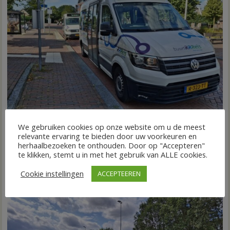
We gebruiken cookies op onze website om u de meest
Nieuw ov-systeem verbindt alle kernen Hardenberg
relevante ervaring te bieden door uw voorkeuren en
herhaalbezoeken te onthouden. Door op "Accepteren"
6 augustus 2026
Wim de Jonge
voor
Reacties uitgeschakeld
te klikken, stemt u in met het gebruik van ALLE cookies.
HARDENBERG – Eind volgend jaar moet een extra systeem
Nieuw
ov-
van buurtbussen het openbaar vervoer tot in...
Cookie instellingen
ACCEPTEEREN
systeem
FRONTPAGE
Nieuws
verbindt
alle
kernen
Hardenberg