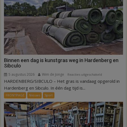
Binnen een dag is kunstgras weg in Hardenberg en
Sibculo
5 augustus 2026
Wim de Jonge
voor
Reacties uitgeschakeld
HARDENBERG/SIBCULO – Het gras is vandaag opgerold in
Binnen
een
Hardenberg en Sibculo. In één dag tijd is...
dag
FRONTPAGE
Nieuws
Sport
is
kunstgras
weg
in
Hardenberg