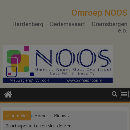
Ga
naar
Omroep NOOS
de
Hardenberg – Dedemsvaart – Gramsbergen
inhoud
e.o.
Je bent hier
Home
Nieuws
Buurtsuper in Lutten sluit deuren