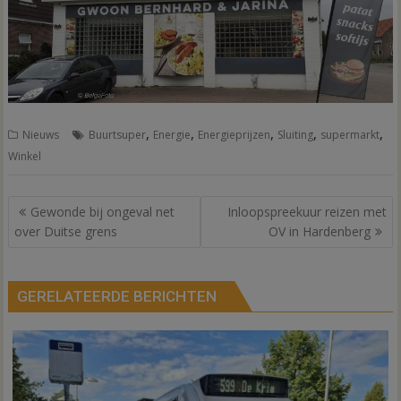
,
,
,
,
,
Nieuws
Buurtsuper
Energie
Energieprijzen
Sluiting
supermarkt
Winkel
Bericht
Gewonde bij ongeval net
Inloopspreekuur reizen met
navigatie
over Duitse grens
OV in Hardenberg
GERELATEERDE BERICHTEN