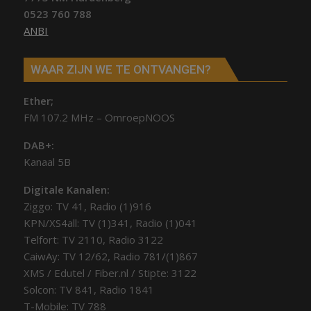
0523 760 788
ANBI
WAAR ZIJN WE TE ONTVANGEN?
Ether;
FM 107.2 MHz – OmroepNOOS
DAB+:
Kanaal 5B
Digitale Kanalen:
Ziggo: TV 41, Radio (1)916
KPN/XS4all: TV (1)341, Radio (1)041
Telfort: TV 2110, Radio 3122
CaiwAy: TV 12/62, Radio 781/(1)867
XMS / Edutel / Fiber.nl / Stipte: 3122
Solcon: TV 841, Radio 1841
T-Mobile: TV 788