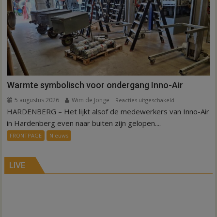
en
Sibculo
Warmte symbolisch voor ondergang Inno-Air
5 augustus 2026
Wim de Jonge
voor
Reacties uitgeschakeld
HARDENBERG – Het lijkt alsof de medewerkers van Inno-Air
Warmte
symbolisch
in Hardenberg even naar buiten zijn gelopen....
voor
FRONTPAGE
Nieuws
ondergang
Inno-
Air
LIVE