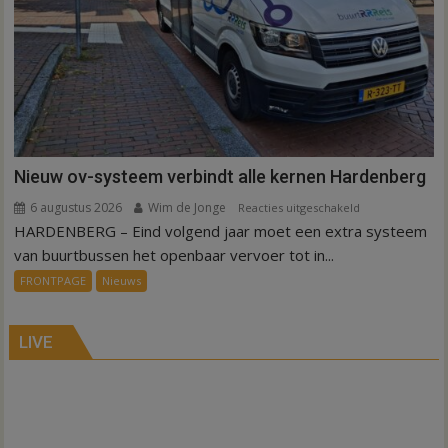
Nieuw ov-systeem verbindt alle kernen Hardenberg
6 augustus 2026
Wim de Jonge
voor
Reacties uitgeschakeld
HARDENBERG – Eind volgend jaar moet een extra systeem
Nieuw
ov-
van buurtbussen het openbaar vervoer tot in...
systeem
FRONTPAGE
Nieuws
verbindt
alle
kernen
LIVE
Hardenberg