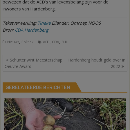
bewezen dat de AED’s van levensbelang zijn voor de
inwoners van Hardenberg.
Tekstverwerking:
Tineke
Eilander, Omroep NOOS
Bron:
CDA Hardenberg
,
,
,
Nieuws
Politiek
AED
CDA
SHH
Bericht
Schurter wint Meesterschap
Hardenberg houdt geld over in
navigatie
Oeuvre Award
2022
GERELATEERDE BERICHTEN