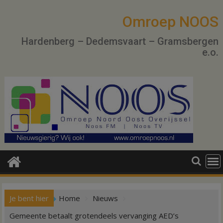
Ga
naar
Omroep NOOS
de
Hardenberg – Dedemsvaart – Gramsbergen
inhoud
e.o.
Je bent hier
Home
Nieuws
Gemeente betaalt grotendeels vervanging AED’s