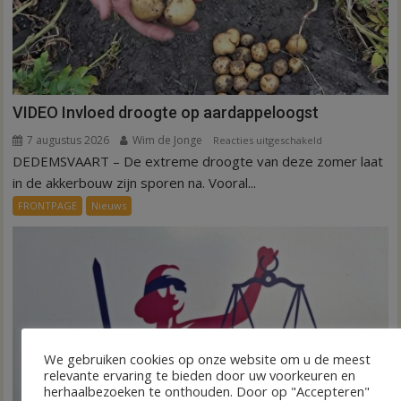
VIDEO Invloed droogte op aardappeloogst
7 augustus 2026
Wim de Jonge
voor
Reacties uitgeschakeld
DEDEMSVAART – De extreme droogte van deze zomer laat
VIDEO
Invloed
in de akkerbouw zijn sporen na. Vooral...
droogte
FRONTPAGE
Nieuws
op
aardappeloogst
We gebruiken cookies op onze website om u de meest
relevante ervaring te bieden door uw voorkeuren en
herhaalbezoeken te onthouden. Door op "Accepteren"