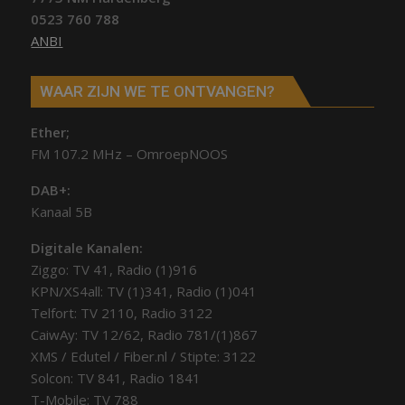
0523 760 788
ANBI
WAAR ZIJN WE TE ONTVANGEN?
Ether;
FM 107.2 MHz – OmroepNOOS
DAB+:
Kanaal 5B
Digitale Kanalen:
Ziggo: TV 41, Radio (1)916
KPN/XS4all: TV (1)341, Radio (1)041
Telfort: TV 2110, Radio 3122
CaiwAy: TV 12/62, Radio 781/(1)867
XMS / Edutel / Fiber.nl / Stipte: 3122
Solcon: TV 841, Radio 1841
T-Mobile: TV 788