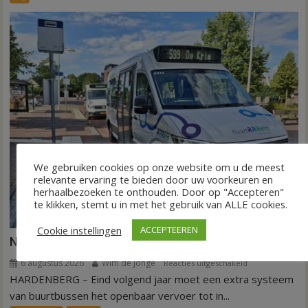
levert
nog
voldoende
voor
waterwinning
We gebruiken cookies op onze website om u de meest
relevante ervaring te bieden door uw voorkeuren en
herhaalbezoeken te onthouden. Door op "Accepteren"
te klikken, stemt u in met het gebruik van ALLE cookies.
Cookie instellingen
ACCEPTEEREN
Nieuw ov-systeem verbindt alle kernen Hardenberg
6 augustus 2026
Wim de Jonge
voor
Reacties uitgeschakeld
HARDENBERG – Eind volgend jaar moet een extra systeem
Nieuw
ov-
van buurtbussen het openbaar vervoer tot in...
systeem