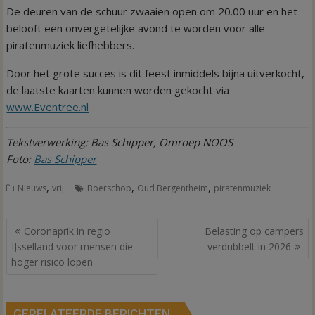
De deuren van de schuur zwaaien open om 20.00 uur en het
belooft een onvergetelijke avond te worden voor alle
piratenmuziek liefhebbers.
Door het grote succes is dit feest inmiddels bijna uitverkocht,
de laatste kaarten kunnen worden gekocht via
www.Eventree.nl
Tekstverwerking: Bas Schipper, Omroep NOOS
Foto:
Bas Schipper
,
,
,
Nieuws
vrij
Boerschop
Oud Bergentheim
piratenmuziek
Bericht
Coronaprik in regio
Belasting op campers
navigatie
IJsselland voor mensen die
verdubbelt in 2026
hoger risico lopen
GERELATEERDE BERICHTEN