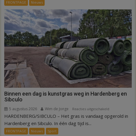
FRONTPAGE
Nieuws
verbindt
alle
kernen
Hardenberg
Binnen een dag is kunstgras weg in Hardenberg en
Sibculo
5 augustus 2026
Wim de Jonge
voor
Reacties uitgeschakeld
HARDENBERG/SIBCULO – Het gras is vandaag opgerold in
Binnen
een
Hardenberg en Sibculo. In één dag tijd is...
dag
FRONTPAGE
Nieuws
Sport
is