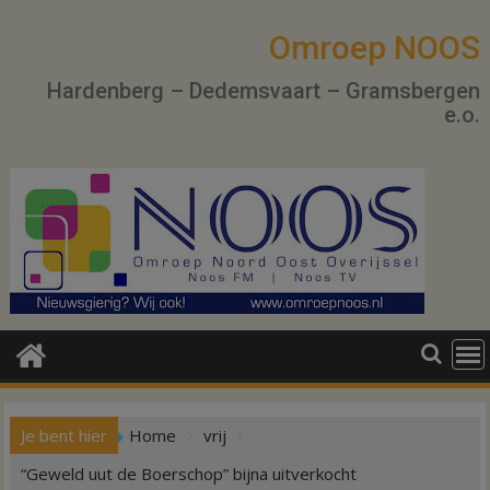
Ga
naar
Omroep NOOS
de
Hardenberg – Dedemsvaart – Gramsbergen
inhoud
e.o.
Je bent hier
Home
vrij
“Geweld uut de Boerschop” bijna uitverkocht