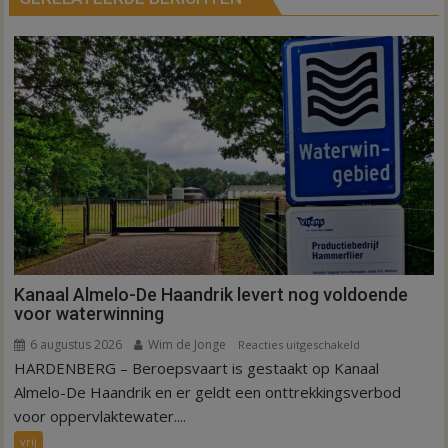
Kanaal Almelo-De Haandrik levert nog voldoende
voor waterwinning
6 augustus 2026
Wim de Jonge
voor
Reacties uitgeschakeld
HARDENBERG – Beroepsvaart is gestaakt op Kanaal
Kanaal
Almelo-
Almelo-De Haandrik en er geldt een onttrekkingsverbod
De
voor oppervlaktewater....
Haandrik
vrij