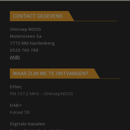
CONTACT GEGEVENS
Omroep NOOS
Molensteen 5a
7773 NM Hardenberg
0523 760 788
ANBI
WAAR ZIJN WE TE ONTVANGEN?
Ether;
FM 107.2 MHz – OmroepNOOS
DAB+:
Kanaal 5B
Digitale Kanalen: