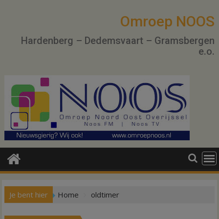
Ga
naar
Omroep NOOS
de
Hardenberg – Dedemsvaart – Gramsbergen
inhoud
e.o.
Je bent hier
Home
oldtimer