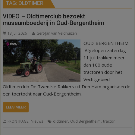
TAG:
OLDTIMER
VIDEO – Oldtimerclub bezoekt
museumboederij in Oud-Bergentheim
13 juli 2026
Gert-Jan van Veldhuizen
OUD-BERGENTHEIM –
Afgelopen zaterdag
11 juli trokken meer
dan 100 oude
tractoren door het
Vechtgebied.
Oldtimerclub De Twentse Rakkers uit Den Ham organiseerde
een toertocht naar Oud-Bergentheim.
LEES MEER
,
,
,
FRONTPAGE
Nieuws
oldtimer
Oud Bergentheim
tractor