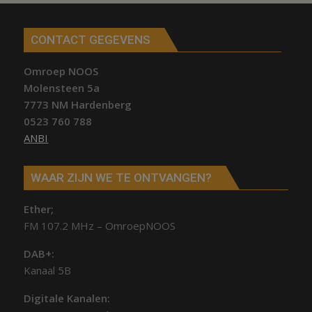
CONTACT GEGEVENS
Omroep NOOS
Molensteen 5a
7773 NM Hardenberg
0523 760 788
ANBI
WAAR ZIJN WE TE ONTVANGEN?
Ether;
FM 107.2 MHz – OmroepNOOS
DAB+:
Kanaal 5B
Digitale Kanalen: