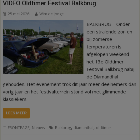
VIDEO Oldtimer Festival Balkbrug
25 mei 2026
Wim de Jonge
BALKBRUG – Onder
een stralende zon en
bij zomerse
temperaturen is
afgelopen weekend
het 13e Oldtimer
Festival Balkbrug nabij
de Diamandhal
gehouden. Het evenement trok dit jaar meer deelnemers dan
vorig jaar en het festivalterrein stond vol met glimmende
klassiekers.
LEES MEER
,
,
,
FRONTPAGE
Nieuws
Balkbrug
diamanthal
oldtimer