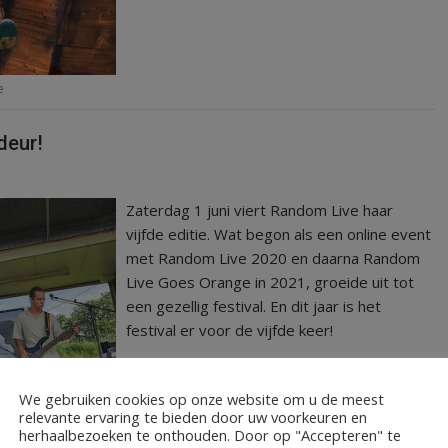
e
deur!
Zaterdag 1 juni viert Random Live haar
vijfde editie. Wat begon als een online event
met Random Live 2020 en daarna Random
Live Goes Orange in 2021, groeide uit tot
een gezellig festival. En dit jaar is het
festival er voor de vijfde keer!
LEES MEER
We gebruiken cookies op onze website om u de meest
relevante ervaring te bieden door uw voorkeuren en
herhaalbezoeken te onthouden. Door op "Accepteren" te