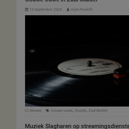
10 september 2024
Arjen Roelofs
,
,
Nieuws
Gouwe ouwe
muziek
Zaal Mulder
Muziek Slagharen op streamingsdienst