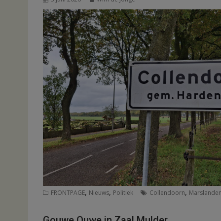
,
,
,
FRONTPAGE
Nieuws
Politiek
Collendoorn
Marslande
Gouwe Ouwe in Zaal Mulder