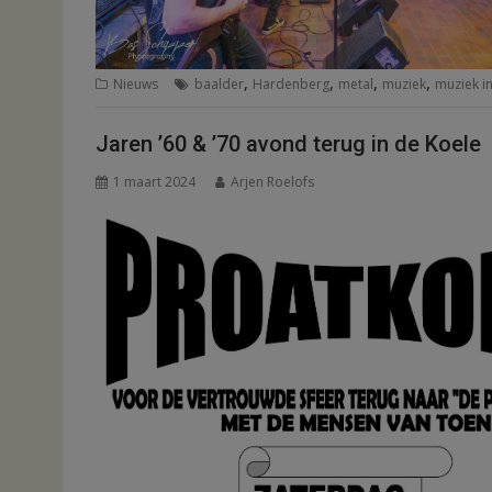
,
,
,
,
Nieuws
baalder
Hardenberg
metal
muziek
muziek i
Jaren ’60 & ’70 avond terug in de Koele
1 maart 2024
Arjen Roelofs