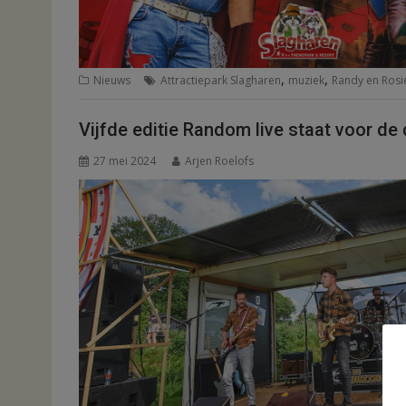
,
,
Nieuws
Attractiepark Slagharen
muziek
Randy en Rosi
Vijfde editie Random live staat voor de 
27 mei 2024
Arjen Roelofs