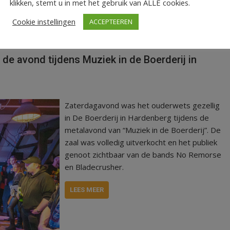
klikken, stemt u in met het gebruik van ALLE cookies.
Cookie instellingen
ACCEPTEEREN
 de avond tijdens Muziek in de Boerderij in
Zaterdagavond was het ouderwets gezellig
in De Boerderij in Hardenberg tijdens de
metalavond van “Muziek in de Boerderij”. De
zaal was volledig uitverkocht en het publiek
genoot zichtbaar van de bands No Remorse
en Bladecrusher.
LEES MEER