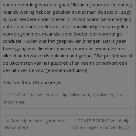
ondernemer in gesprek te gaan. “Ik kan mij voorstellen dat wij
naar de woning hebben gekeken en niet naar de studio”, zegt
zij over eerdere onderzoeken. CDA zag daarin de toezegging
dat er een onderzoek komt of er bouwkundige maatregelen
worden genomen, maar dat vond Soeten een voorbarige
conclusie. “Kijken wat het gesprek kan brengen. Dat is geen
toezegging van: die vloer gaan wij voor ons nemen. En met
allerlei onderzoeken is ook niemand gebaat.” De politiek wacht
de uitkomsten van het gesprek af en neemt binnenkort een
besluit over de voorgenomen verhuizing.
Tekst en foto: Wim de Jonge
,
,
,
,
,
FRONTPAGE
Nieuws
Politiek
Collendoorn
Marslanden
muziek
ondernemer
Bericht
Rode cijfers voor gemeente
UPDATE BORING Vecht blijft
navigatie
Hardenberg
schoon bij lek in rioolleiding