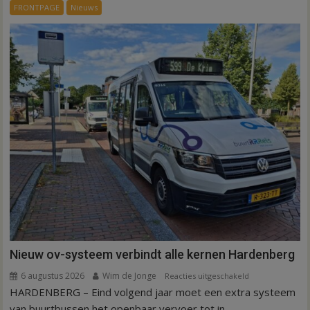
voor
FRONTPAGE
Nieuws
ex-
werknemers
Nieuw ov-systeem verbindt alle kernen Hardenberg
6 augustus 2026
Wim de Jonge
voor
Reacties uitgeschakeld
HARDENBERG – Eind volgend jaar moet een extra systeem
Nieuw
ov-
van buurtbussen het openbaar vervoer tot in...