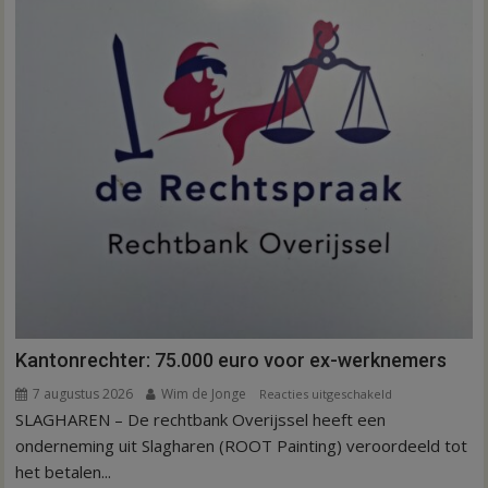
aardappeloogst
Kantonrechter: 75.000 euro voor ex-werknemers
7 augustus 2026
Wim de Jonge
voor
Reacties uitgeschakeld
SLAGHAREN – De rechtbank Overijssel heeft een
Kantonrechter:
75.000
onderneming uit Slagharen (ROOT Painting) veroordeeld tot
euro
het betalen...