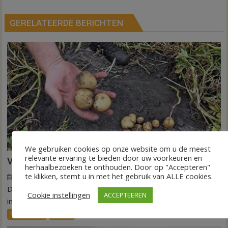
GERELATEERDE BERICHTEN
We gebruiken cookies op onze website om u de meest
relevante ervaring te bieden door uw voorkeuren en
VIDEO Invloed droogte op aardappeloogst
herhaalbezoeken te onthouden. Door op "Accepteren"
te klikken, stemt u in met het gebruik van ALLE cookies.
7 augustus 2026
Wim de Jonge
voor
Reacties uitgeschakeld
DEDEMSVAART – De extreme droogte van deze zomer laat
VIDEO
Cookie instellingen
ACCEPTEEREN
Invloed
in de akkerbouw zijn sporen na. Vooral...
droogte
FRONTPAGE
Nieuws
op