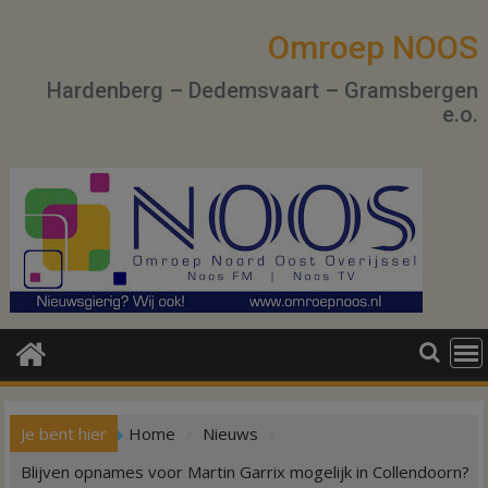
Ga
naar
Omroep NOOS
de
Hardenberg – Dedemsvaart – Gramsbergen
inhoud
e.o.
Je bent hier
Home
Nieuws
Blijven opnames voor Martin Garrix mogelijk in Collendoorn?