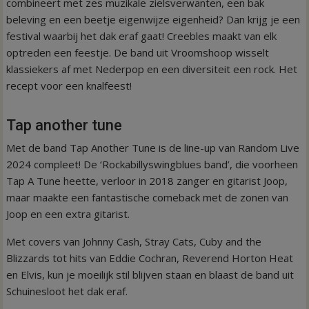
combineert met zes muzikale zielsverwanten, een bak
beleving en een beetje eigenwijze eigenheid? Dan krijg je een
festival waarbij het dak eraf gaat! Creebles maakt van elk
optreden een feestje. De band uit Vroomshoop wisselt
klassiekers af met Nederpop en een diversiteit een rock. Het
recept voor een knalfeest!
Tap another tune
Met de band Tap Another Tune is de line-up van Random Live
2024 compleet! De ‘Rockabillyswingblues band’, die voorheen
Tap A Tune heette, verloor in 2018 zanger en gitarist Joop,
maar maakte een fantastische comeback met de zonen van
Joop en een extra gitarist.
Met covers van Johnny Cash, Stray Cats, Cuby and the
Blizzards tot hits van Eddie Cochran, Reverend Horton Heat
en Elvis, kun je moeilijk stil blijven staan en blaast de band uit
Schuinesloot het dak eraf.