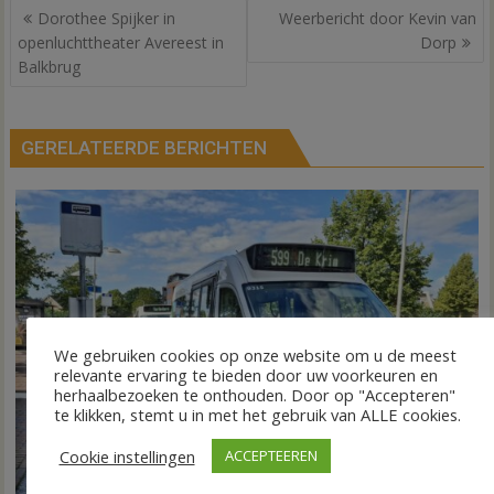
Bericht
Dorothee Spijker in
Weerbericht door Kevin van
navigatie
openluchttheater Avereest in
Dorp
Balkbrug
GERELATEERDE BERICHTEN
We gebruiken cookies op onze website om u de meest
relevante ervaring te bieden door uw voorkeuren en
herhaalbezoeken te onthouden. Door op "Accepteren"
te klikken, stemt u in met het gebruik van ALLE cookies.
Cookie instellingen
ACCEPTEEREN