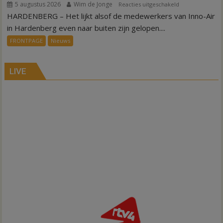
5 augustus 2026
Wim de Jonge
voor
Reacties uitgeschakeld
HARDENBERG – Het lijkt alsof de medewerkers van Inno-Air
Warmte
symbolisch
in Hardenberg even naar buiten zijn gelopen....
voor
FRONTPAGE
Nieuws
ondergang
Inno-
Air
LIVE