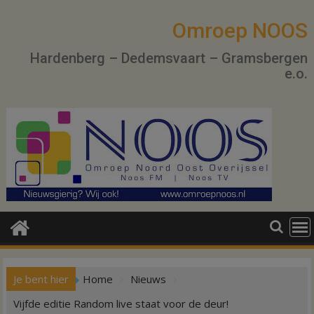
Ga
naar
Omroep NOOS
de
Hardenberg – Dedemsvaart – Gramsbergen
inhoud
e.o.
Je bent hier
Home
Nieuws
Vijfde editie Random live staat voor de deur!