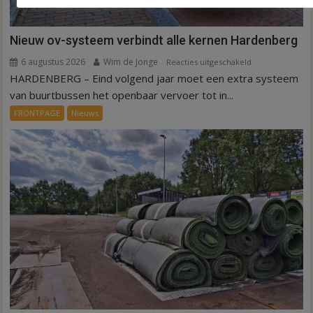
Nieuw ov-systeem verbindt alle kernen Hardenberg
6 augustus 2026
Wim de Jonge
voor
Reacties uitgeschakeld
HARDENBERG – Eind volgend jaar moet een extra systeem
Nieuw
ov-
van buurtbussen het openbaar vervoer tot in...
systeem
FRONTPAGE
Nieuws
verbindt
alle
kernen
Hardenberg