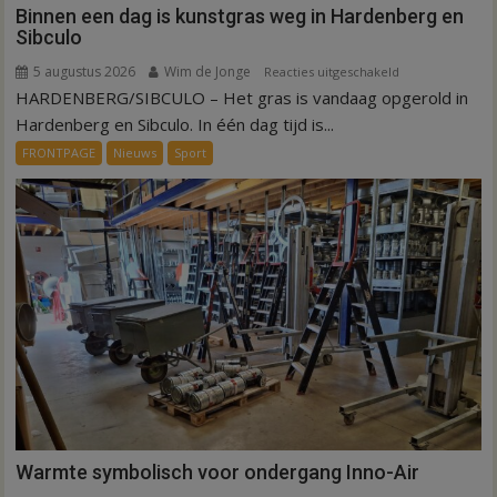
Binnen een dag is kunstgras weg in Hardenberg en
Sibculo
5 augustus 2026
Wim de Jonge
voor
Reacties uitgeschakeld
HARDENBERG/SIBCULO – Het gras is vandaag opgerold in
Binnen
een
Hardenberg en Sibculo. In één dag tijd is...
dag
FRONTPAGE
Nieuws
Sport
is
kunstgras
weg
in
Hardenberg
en
Sibculo
Warmte symbolisch voor ondergang Inno-Air