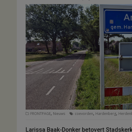
,
,
,
FRONTPAGE
Nieuws
coevorden
Hardenberg
Herden
Larissa Baak-Donker betovert Stadsker