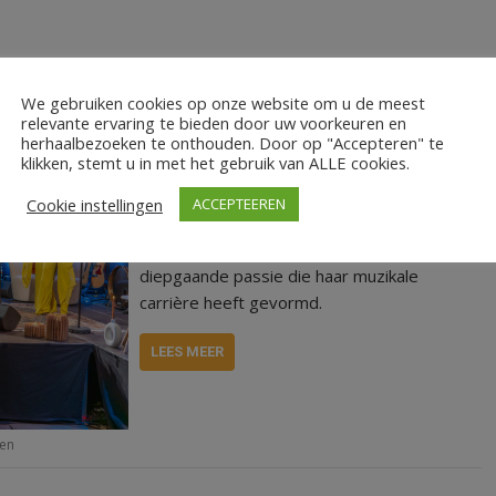
Op vrijdag 19 januari bracht de
We gebruiken cookies op onze website om u de meest
getalenteerde zangeres Larissa Baak-
relevante ervaring te bieden door uw voorkeuren en
herhaalbezoeken te onthouden. Door op "Accepteren" te
Donker haar muzikale reis naar nieuwe
klikken, stemt u in met het gebruik van ALLE cookies.
hoogten in de Stadskerk in Coevorden. Als
afgestudeerde van Artez in Zwolle deelde
Cookie instellingen
ACCEPTEEREN
ze niet alleen haar nieuwste nummers van
het album ‘Gebroken geluk’, maar ook de
diepgaande passie die haar muzikale
carrière heeft gevormd.
LEES MEER
en