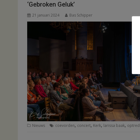
‘Gebroken Geluk’
21 januari 2024
Bas Schipper
,
,
,
,
Nieuws
coevorden
concert
Kerk
larissa baak
optred