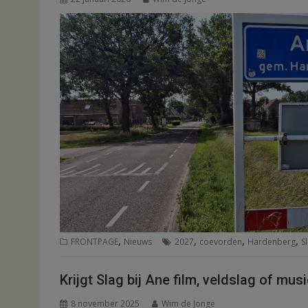
,
,
,
,
FRONTPAGE
Nieuws
2027
coevorden
Hardenberg
S
Krijgt Slag bij Ane film, veldslag of mus
8 november 2025
Wim de Jonge