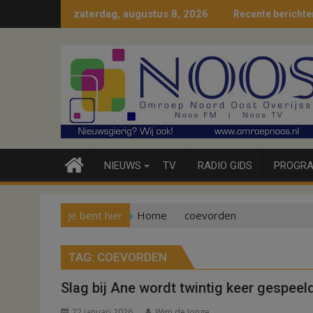
Ga
zaterdag, augustus 8, 2026
Recente berichte
naar
de
inhoud
NIEUWS
TV
RADIO GIDS
PROGRA
Je bent hier
Home
coevorden
TAG:
COEVORDEN
Slag bij Ane wordt twintig keer gespeel
22 januari 2026
Wim de Jonge