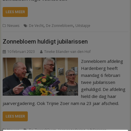
LEES MEER
,
,
Nieuws
De Vecht
De Zonnebloem
Uitstapje
Zonnebloem huldigt jubilarissen
10 februari 2023
Tineke Eilander-van den Hof
Zonnebloem afdeling
Hardenberg heeft
maandag 6 februari
twee jubilarissen
gehuldigd. De afdeling
hield die dag haar
jaarvergadering. Ook Trijnie Zoer nam na 23 jaar afscheid.
LEES MEER
,
,
Nieuws
De Zonnebloem
Jaarvergadering
jubilarissen