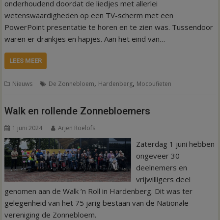
onderhoudend doordat de liedjes met allerlei
wetenswaardigheden op een TV-scherm met een
PowerPoint presentatie te horen en te zien was. Tussendoor
waren er drankjes en hapjes. Aan het eind van…
LEES MEER
,
,
Nieuws
De Zonnebloem
Hardenberg
Mocoufieten
Walk en rollende Zonnebloemers
1 juni 2024
Arjen Roelofs
Zaterdag 1 juni hebben
ongeveer 30
deelnemers en
vrijwilligers deel
genomen aan de Walk ’n Roll in Hardenberg. Dit was ter
gelegenheid van het 75 jarig bestaan van de Nationale
vereniging de Zonnebloem.