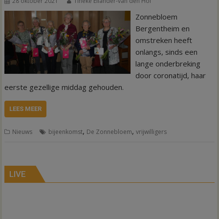
28 oktober 2021
Tineke Eilander-van den Hof
Zonnebloem
Bergentheim en
omstreken heeft
onlangs, sinds een
lange onderbreking
door coronatijd, haar
eerste gezellige middag gehouden.
LEES MEER
,
,
Nieuws
bijeenkomst
De Zonnebloem
vrijwilligers
LIVE