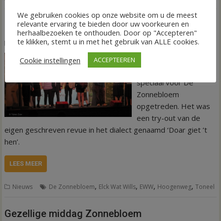
We gebruiken cookies op onze website om u de meest
relevante ervaring te bieden door uw voorkeuren en
Zonnebloemgasten genieten van try-out
herhaalbezoeken te onthouden. Door op "Accepteren"
te klikken, stemt u in met het gebruik van ALLE cookies.
18 oktober 2022
Tineke Eilander-van den Hof
Toneelgroep Elck wat
Cookie instellingen
ACCEPTEEREN
Wills heeft maandag
speciaal voor De
Zonnebloem
opgetreden. Het was
een try-out van de
eigen geschreven revue in het dialect genaamd ‘Doar giet ’t
hen’.
LEES MEER
,
,
,
,
Nieuws
De Zonnebloem
Elck Wat Wills
EWW
Hoogenweg
Toneel
Gezellige middag Zonnebloem