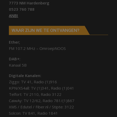
7773 NM Hardenberg
0523 760 788
ANBI
WAAR ZIJN WE TE ONTVANGEN?
Ether;
FM 107.2 MHz – OmroepNOOS
DAB+:
Kanaal 5B
Digitale Kanalen:
Ziggo: TV 41, Radio (1)916
KPN/XS4all: TV (1)341, Radio (1)041
Telfort: TV 2110, Radio 3122
CaiwAy: TV 12/62, Radio 781/(1)867
XMS / Edutel / Fiber.nl / Stipte: 3122
Solcon: TV 841, Radio 1841