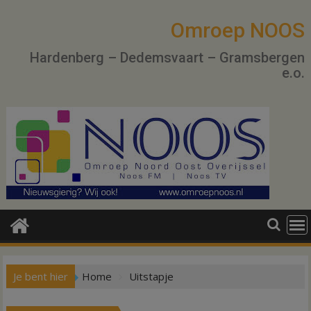
Ga
naar
Omroep NOOS
de
Hardenberg – Dedemsvaart – Gramsbergen
inhoud
e.o.
Je bent hier
Home
Uitstapje