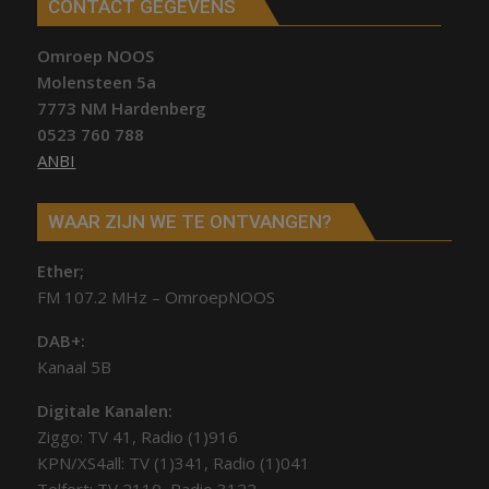
CONTACT GEGEVENS
Omroep NOOS
Molensteen 5a
7773 NM Hardenberg
0523 760 788
ANBI
WAAR ZIJN WE TE ONTVANGEN?
Ether;
FM 107.2 MHz – OmroepNOOS
DAB+:
Kanaal 5B
Digitale Kanalen:
Ziggo: TV 41, Radio (1)916
KPN/XS4all: TV (1)341, Radio (1)041