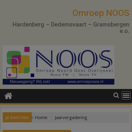
Ga
naar
Omroep NOOS
de
Hardenberg – Dedemsvaart – Gramsbergen
inhoud
e.o.
Je bent hier
Home
Jaarvergadering