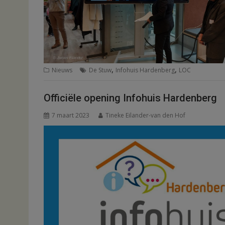
,
,
Nieuws
De Stuw
Infohuis Hardenberg
LOC
Officiële opening Infohuis Hardenberg
7 maart 2023
Tineke Eilander-van den Hof