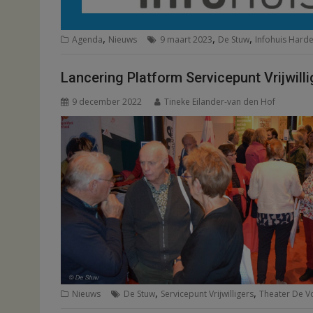
,
,
,
Agenda
Nieuws
9 maart 2023
De Stuw
Infohuis Hard
Lancering Platform Servicepunt Vrijwilli
9 december 2022
Tineke Eilander-van den Hof
,
,
Nieuws
De Stuw
Servicepunt Vrijwilligers
Theater De V