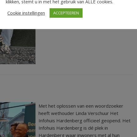
klikken, stemt u in met het gebruik van ALLE cookies.
Cookie instellingen
ACCEPTEEREN
Met het oplossen van een woordzoeker
heeft wethouder Linda Verschuur Het
Infohuis Hardenberg officieel geopend. Het
Infohuis Hardenberg is dé plek in
Hardenberg waar inwoners met al hun