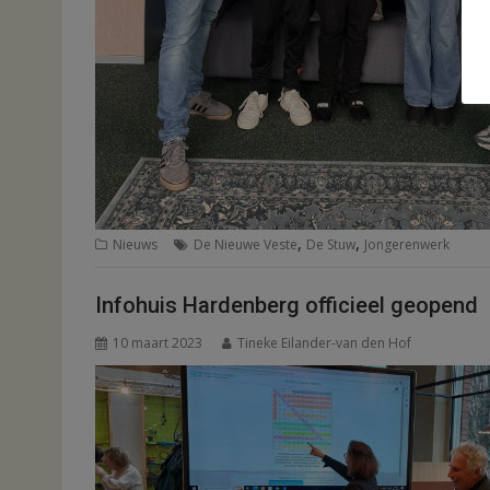
,
,
Nieuws
De Nieuwe Veste
De Stuw
Jongerenwerk
Infohuis Hardenberg officieel geopend
10 maart 2023
Tineke Eilander-van den Hof