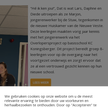
“Hé ik ken jou!”, Dat is wat Lars, Daphne en
Diede uitroepen als ze Marjon,
jongerenwerker bij de Stuw, tegenkomen in
de nieuwe Huiskamer van de Nieuwe Veste.
Deze leerlingen maakten vorig jaar kennis
met het jongerenwerk via het
Overlopersproject op basisschool KC
Koningsberger. Dit project bereidt groep 8-
leerlingen voor op de overgang naar het
voortgezet onderwijs en zorgt ervoor dat
ze al een vertrouwd gezicht kennen op hun
nieuwe school.
LEES MEER
We gebruiken cookies op onze website om u de meest
relevante ervaring te bieden door uw voorkeuren en
herhaalbezoeken te onthouden. Door op "Accepteren" te