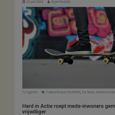
22 juli 2024
Arjen Roelofs
,
,
Agenda
Cultuurkoepel Vechtdal
De Stuw
skateboarde
Hard in Actie roept mede-inwoners gem
vrijwilliger