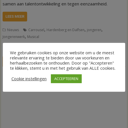
samen aan talentontwikkeling en tegen eenzaamheid.
LEES MEER
,
,
,
Nieuws
Carrousel
Hardenberg en Dalfsen
jongeren
,
Jongerenwerk
Musical
We gebruiken cookies op onze website om u de meest
relevante ervaring te bieden door uw voorkeuren en
LIVE
herhaalbezoeken te onthouden. Door op "Accepteren"
te klikken, stemt u in met het gebruik van ALLE cookies.
Cookie instellingen
ACCEPTEEREN