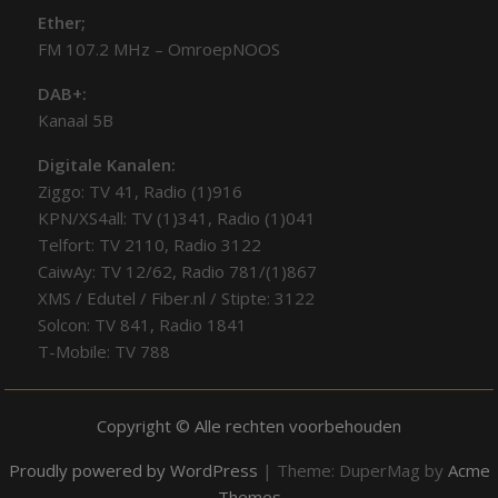
Ether;
FM 107.2 MHz – OmroepNOOS
DAB+:
Kanaal 5B
Digitale Kanalen:
Ziggo: TV 41, Radio (1)916
KPN/XS4all: TV (1)341, Radio (1)041
Telfort: TV 2110, Radio 3122
CaiwAy: TV 12/62, Radio 781/(1)867
XMS / Edutel / Fiber.nl / Stipte: 3122
Solcon: TV 841, Radio 1841
T-Mobile: TV 788
Copyright © Alle rechten voorbehouden
Proudly powered by WordPress
|
Theme: DuperMag by
Acme
Themes