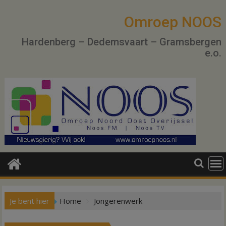
Ga
naar
Omroep NOOS
de
Hardenberg – Dedemsvaart – Gramsbergen
inhoud
e.o.
Je bent hier
Home
Jongerenwerk