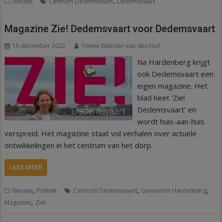
,
Nieuws
Centrum Dedemsvaart
Dedemsvaart
Magazine Zie! Dedemsvaart voor Dedemsvaart
15 december 2022
Tineke Eilander-van den Hof
Na Hardenberg krijgt
ook Dedemsvaart een
eigen magazine. Het
blad heet ‘Zie!
Dedemsvaart’ en
wordt huis-aan-huis
verspreid. Het magazine staat vol verhalen over actuele
ontwikkelingen in het centrum van het dorp.
LEES MEER
,
,
,
Nieuws
Politiek
Centrum Dedemsvaart
Gemeente Hardenberg
,
Magazine
Zie!