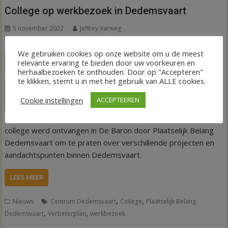
College op werkbezoek in Dedemsvaart
5 november 2022
Jeffrey Varweg
Het college van
We gebruiken cookies op onze website om u de meest
burgemeester en
relevante ervaring te bieden door uw voorkeuren en
wethouders van de
herhaalbezoeken te onthouden. Door op "Accepteren"
te klikken, stemt u in met het gebruik van ALLE cookies.
gemeente Hardenberg
was vrijdagochtend 4
Cookie instellingen
ACCEPTEEREN
november op bezoek
in Dedemsvaart. Het
college werd ontvangen in De Baron door Plaatselijk Belang
Dedemsvaart om te praten over verschillende projecten en
aandachtspunten binnen Dedemsvaart.
LEES MEER
,
,
Nieuws
Centrum Dedemsvaart
College
Plaatselijk Belang
,
,
Dedemsvaart
Verbeterplan
werkbezoek