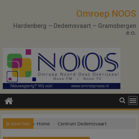
Ga
naar
Omroep NOOS
de
Hardenberg – Dedemsvaart – Gramsbergen
inhoud
e.o.
Je bent hier
Home
Centrum Dedemsvaart