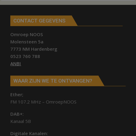
CONTACT GEGEVENS
Omroep NOOS
Molensteen 5a
7773 NM Hardenberg
0523 760 788
ANBI
WAAR ZIJN WE TE ONTVANGEN?
Ether;
FM 107.2 MHz – OmroepNOOS
DAB+:
Kanaal 5B
Digitale Kanalen: