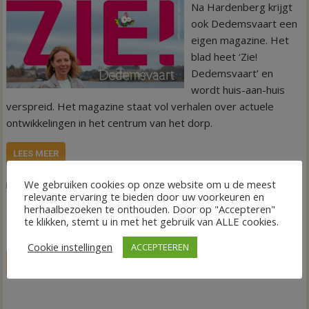
Na Hardenberg krijgt
ook Dedemsvaart een
eigen magazine. Het
blad heet ‘Zie!
Dedemsvaart’ en
wordt huis-aan-huis
verspreid. Het magazine staat vol verhalen over actuele
ontwikkelingen in het centrum van het dorp.
LEES MEER
We gebruiken cookies op onze website om u de meest
,
,
,
Nieuws
Politiek
Centrum Dedemsvaart
Gemeente Hardenberg
relevante ervaring te bieden door uw voorkeuren en
,
Magazine
Zie!
herhaalbezoeken te onthouden. Door op "Accepteren"
te klikken, stemt u in met het gebruik van ALLE cookies.
Cookie instellingen
ACCEPTEEREN
LIVE