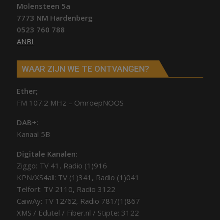
Molensteen 5a
7773 NM Hardenberg
0523 760 788
ANBI
WAAR ZIJN WE TE ONTVANGEN?
Ether;
FM 107.2 MHz – OmroepNOOS
DAB+:
Kanaal 5B
Digitale Kanalen:
Ziggo: TV 41, Radio (1)916
KPN/XS4all: TV (1)341, Radio (1)041
Telfort: TV 2110, Radio 3122
CaiwAy: TV 12/62, Radio 781/(1)867
XMS / Edutel / Fiber.nl / Stipte: 3122