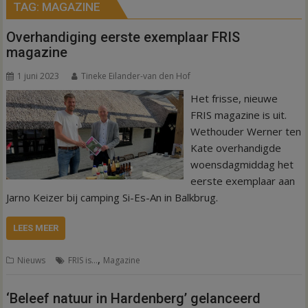
TAG:
MAGAZINE
Overhandiging eerste exemplaar FRIS
magazine
1 juni 2023
Tineke Eilander-van den Hof
Het frisse, nieuwe
FRIS magazine is uit.
Wethouder Werner ten
Kate overhandigde
woensdagmiddag het
eerste exemplaar aan
Jarno Keizer bij camping Si-Es-An in Balkbrug.
LEES MEER
,
Nieuws
FRIS is…
Magazine
‘Beleef natuur in Hardenberg’ gelanceerd