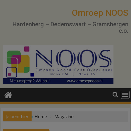
Ga
naar
Omroep NOOS
de
Hardenberg – Dedemsvaart – Gramsbergen
inhoud
e.o.
Je bent hier
Home
Magazine