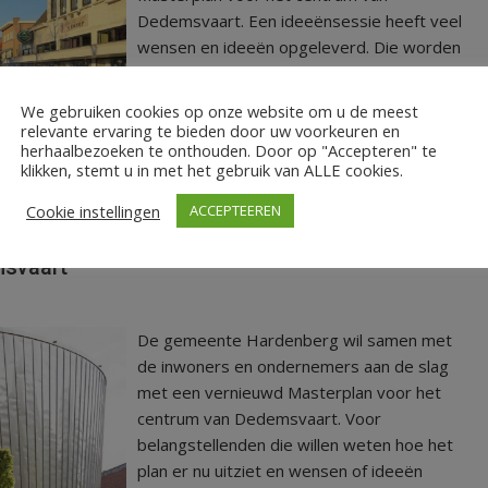
Dedemsvaart. Een ideeënsessie heeft veel
wensen en ideeën opgeleverd. Die worden
nu verwerkt. Het vernieuwde Masterplan is
in de loop van 2023 klaar.
We gebruiken cookies op onze website om u de meest
relevante ervaring te bieden door uw voorkeuren en
herhaalbezoeken te onthouden. Door op "Accepteren" te
LEES MEER
klikken, stemt u in met het gebruik van ALLE cookies.
atselijk Belang Dedemsvaart
Cookie instellingen
ACCEPTEEREN
msvaart
De gemeente Hardenberg wil samen met
de inwoners en ondernemers aan de slag
met een vernieuwd Masterplan voor het
centrum van Dedemsvaart. Voor
belangstellenden die willen weten hoe het
plan er nu uitziet en wensen of ideeën