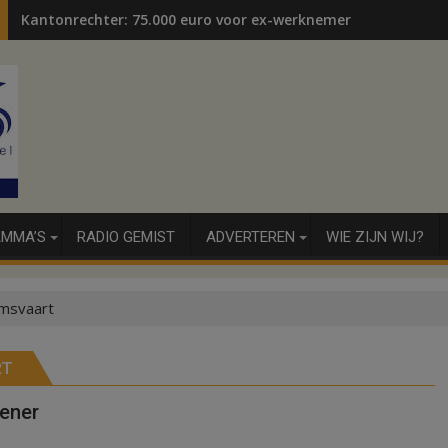
Kantonrechter: 75.000 euro voor ex-werknemers
MMA’S
RADIO GEMIST
ADVERTEREN
WIE ZIJN WIJ?
msvaart
RT
oener