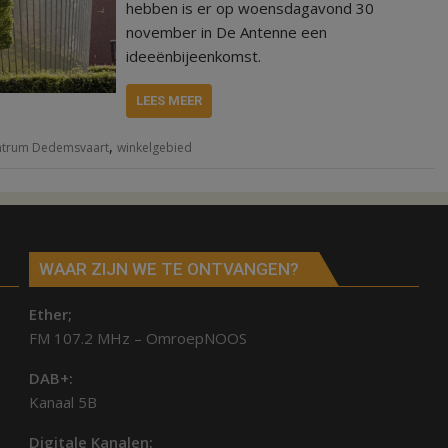
hebben is er op woensdagavond 30
november in De Antenne een
ideeënbijeenkomst.
LEES MEER
,
ntrum Dedemsvaart
winkelgebied
WAAR ZIJN WE TE ONTVANGEN?
Ether;
FM 107.2 MHz – OmroepNOOS
DAB+:
Kanaal 5B
Digitale Kanalen: