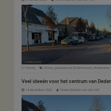
,
,
Nieuws
Groen
Julianastraat Dedemsvaart
Masterplan
Veel ideeën voor het centrum van Dede
14 december 2022
Tineke Eilander-van den Hof