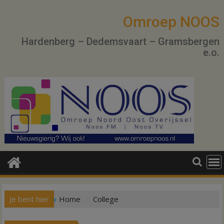
Ga
naar
Omroep NOOS
de
Hardenberg – Dedemsvaart – Gramsbergen
inhoud
e.o.
Je bent hier
Home
College