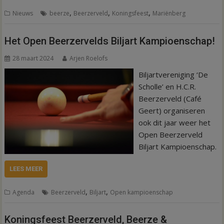
,
,
,
Nieuws
beerze
Beerzerveld
Koningsfeest
Mariënberg
Het Open Beerzervelds Biljart Kampioenschap!
28 maart 2024
Arjen Roelofs
Biljartvereniging ‘De
Scholle’ en H.C.R.
Beerzerveld (Café
Geert) organiseren
ook dit jaar weer het
Open Beerzerveld
Biljart Kampioenschap.
LEES MEER
,
,
Agenda
Beerzerveld
Biljart
Open kampioenschap
Koningsfeest Beerzerveld, Beerze &