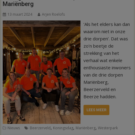
Mariënberg
13 maart 2024
Arjen Roelofs
‘Als het elders kan dan
waarom niet in onze
drie dorpen’. Dat was
zo’n beetje de
strekking van het
verhaal wat enkele
enthousiaste inwoners
van de drie dorpen
Mariënberg,
Beerzerveld en
Beerze hadden.
LEES MEER
,
,
,
Nieuws
Beerzerveld
Koningsdag
Mariënberg
Westerpark