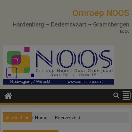
Ga
naar
Omroep NOOS
de
Hardenberg – Dedemsvaart – Gramsbergen
inhoud
e.o.
Je bent hier
Home
Beerzerveld