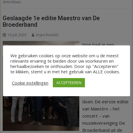
Sinterklaas
Geslaagde 1e editie Maestro van De
Broederband
16 juli 2023
Arjen Roelofs
Hoe haal je een
populair en bekend
We gebruiken cookies op onze website om u de meest
amusementsprogram
relevante ervaring te bieden door uw voorkeuren en
ma van ‘Hilversum’
herhaalbezoeken te onthouden. Door op "Accepteren"
te klikken, stemt u in met het gebruik van ALLE cookies.
naar het minder
bekende maar wel
Cookie instellingen
ACCEPTEEREN
beminde Beerzerveld?
Gewoon, door het te
doen. De eerste editie
van Maestro – het
concert – van
muziekvereniging De
Broederband uit de