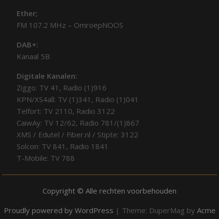
Ether;
FM 107.2 MHz – OmroepNOOS
DAB+:
Kanaal 5B
Digitale Kanalen:
Ziggo: TV 41, Radio (1)916
KPN/XS4all: TV (1)341, Radio (1)041
Telfort: TV 2110, Radio 3122
CaiwAy: TV 12/62, Radio 781/(1)867
XMS / Edutel / Fiber.nl / Stipte: 3122
Solcon: TV 841, Radio 1841
T-Mobile: TV 788
Copyright © Alle rechten voorbehouden
Proudly powered by WordPress
|
Theme: DuperMag by
Acme