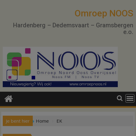
Ga
naar
Omroep NOOS
de
Hardenberg – Dedemsvaart – Gramsbergen
inhoud
e.o.
Je bent hier
Home
EK