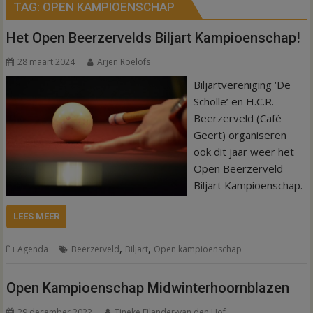
TAG:
OPEN KAMPIOENSCHAP
Het Open Beerzervelds Biljart Kampioenschap!
28 maart 2024
Arjen Roelofs
Biljartvereniging ‘De
Scholle’ en H.C.R.
Beerzerveld (Café
Geert) organiseren
ook dit jaar weer het
Open Beerzerveld
Biljart Kampioenschap.
LEES MEER
,
,
Agenda
Beerzerveld
Biljart
Open kampioenschap
Open Kampioenschap Midwinterhoornblazen
29 december 2022
Tineke Eilander-van den Hof