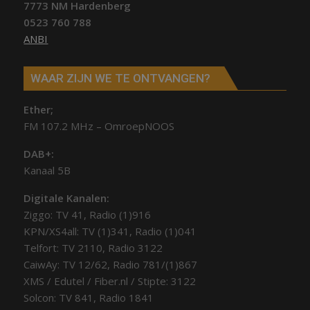
7773 NM Hardenberg
0523 760 788
ANBI
WAAR ZIJN WE TE ONTVANGEN?
Ether;
FM 107.2 MHz – OmroepNOOS
DAB+:
Kanaal 5B
Digitale Kanalen:
Ziggo: TV 41, Radio (1)916
KPN/XS4all: TV (1)341, Radio (1)041
Telfort: TV 2110, Radio 3122
CaiwAy: TV 12/62, Radio 781/(1)867
XMS / Edutel / Fiber.nl / Stipte: 3122
Solcon: TV 841, Radio 1841