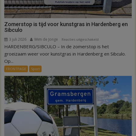
Zomerstop is tijd voor kunstgras in Hardenberg en
Sibculo
3 juli 2026
Wim de Jonge
voor
Reacties uitgeschakeld
HARDENBERG/SIBCULO – In de zomerstop is het
Zomerstop
is
groeizaam weer voor kunstgras in Hardenberg en Sibculo.
tijd
Op...
voor
FRONTPAGE
Sport
kunstgras
in
Hardenberg
en
Sibculo