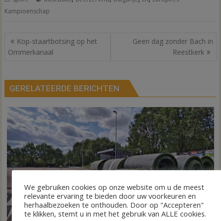
Kampioenschap
Bericht
Kop-staartbotsing op het
Geen dag zonder Bach in
navigatie
Ommerkanaal
Reestkerk
GERELATEERDE BERICHTEN
We gebruiken cookies op onze website om u de meest
relevante ervaring te bieden door uw voorkeuren en
herhaalbezoeken te onthouden. Door op "Accepteren"
te klikken, stemt u in met het gebruik van ALLE cookies.