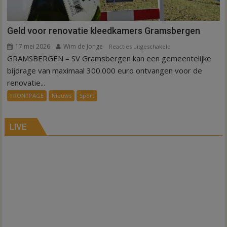
Geld voor renovatie kleedkamers Gramsbergen
17 mei 2026
Wim de Jonge
voor
Reacties uitgeschakeld
GRAMSBERGEN – SV Gramsbergen kan een gemeentelijke
Geld
voor
bijdrage van maximaal 300.000 euro ontvangen voor de
renovatie
renovatie...
kleedkamers
FRONTPAGE
Nieuws
Sport
Gramsbergen
LIVE