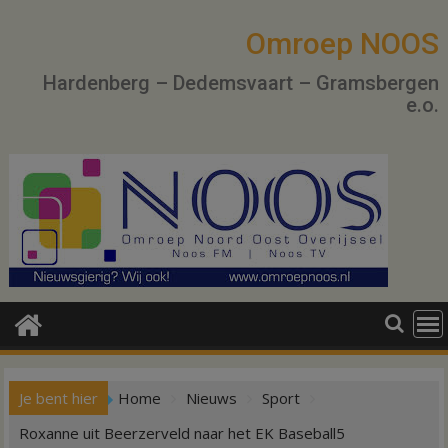
Ga
naar
Omroep NOOS
de
Hardenberg – Dedemsvaart – Gramsbergen
inhoud
e.o.
Je bent hier
Home
Nieuws
Sport
Roxanne uit Beerzerveld naar het EK Baseball5