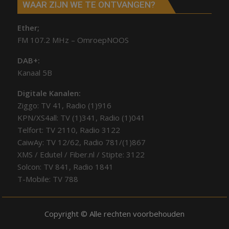
WAAR ZIJN WE TE ONTVANGEN?
Ether;
FM 107.2 MHz – OmroepNOOS
DAB+:
Kanaal 5B
Digitale Kanalen:
Ziggo: TV 41, Radio (1)916
KPN/XS4all: TV (1)341, Radio (1)041
Telfort: TV 2110, Radio 3122
CaiwAy: TV 12/62, Radio 781/(1)867
XMS / Edutel / Fiber.nl / Stipte: 3122
Solcon: TV 841, Radio 1841
T-Mobile: TV 788
Copyright © Alle rechten voorbehouden