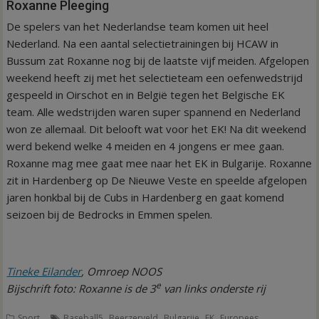
Roxanne Pleeging
De spelers van het Nederlandse team komen uit heel
Nederland. Na een aantal selectietrainingen bij HCAW in
Bussum zat Roxanne nog bij de laatste vijf meiden. Afgelopen
weekend heeft zij met het selectieteam een oefenwedstrijd
gespeeld in Oirschot en in België tegen het Belgische EK
team. Alle wedstrijden waren super spannend en Nederland
won ze allemaal. Dit belooft wat voor het EK! Na dit weekend
werd bekend welke 4 meiden en 4 jongens er mee gaan.
Roxanne mag mee gaat mee naar het EK in Bulgarije. Roxanne
zit in Hardenberg op De Nieuwe Veste en speelde afgelopen
jaren honkbal bij de Cubs in Hardenberg en gaat komend
seizoen bij de Bedrocks in Emmen spelen.
Tineke Eilander
, Omroep NOOS
e
Bijschrift foto: Roxanne is de 3
van links onderste rij
,
,
,
,
Sport
Baseball5
Beerzerveld
Bulgarije
EK
Europees