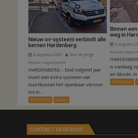
Binnen een
weg in Har
Nieuw ov-systeem verbindt alle
5 augustus 2
kernen Hardenberg
Reacties uitgesc
6 augustus 2026
Wim de Jonge
HARDENBERG
voor
Reacties uitgeschakeld
is vandaag o
HARDENBERG – Eind volgend jaar
Nieuw
en Sibculo. In 
ov-
moet een extra systeem van
FRONTPAGE
systeem
buurtbussen het openbaar vervoer
verbindt
tot in...
alle
FRONTPAGE
Nieuws
kernen
Hardenberg
CONTACT GEGEVENS