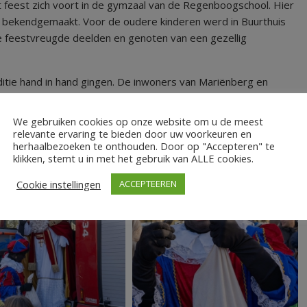
t feest zich voort in de gymzaal van de Regenboogschool. Hier
k bekendgemaakt. Voor de oudere kinderen werd in Buurthuis
e feestvreugde deelden en genoten van een gezellig
itie hand in hand gingen. De inwoners van Mariënberg en
asintocht.
We gebruiken cookies op onze website om u de meest
relevante ervaring te bieden door uw voorkeuren en
herhaalbezoeken te onthouden. Door op "Accepteren" te
klikken, stemt u in met het gebruik van ALLE cookies.
Cookie instellingen
ACCEPTEEREN