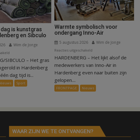
Warmte symbolisch voor
 dag is kunstgras
ondergang Inno-Air
denberg en Sibculo
5 augustus 2026
Wim de Jonge
026
Wim de Jonge
voor
Reacties uitgeschakeld
voor
hakeld
HARDENBERG – Het lijkt alsof de
Warmte
/SIBCULO – Het gras
Binnen
symbolisch
medewerkers van Inno-Air in
een
pgerold in Hardenberg
voor
Hardenberg even naar buiten zijn
dag
één dag tijd is...
ondergang
gelopen....
is
Nieuws
Sport
Inno-
kunstgras
FRONTPAGE
Nieuws
Air
weg
in
Hardenberg
en
Sibculo
WAAR ZIJN WE TE ONTVANGEN?