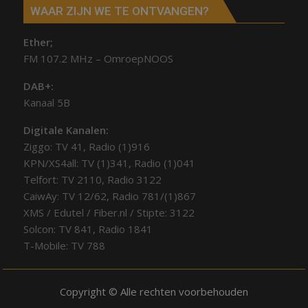
WAAR ZIJN WE TE ONTVANGEN?
Ether;
FM 107.2 MHz – OmroepNOOS
DAB+:
Kanaal 5B
Digitale Kanalen:
Ziggo: TV 41, Radio (1)916
KPN/XS4all: TV (1)341, Radio (1)041
Telfort: TV 2110, Radio 3122
CaiwAy: TV 12/62, Radio 781/(1)867
XMS / Edutel / Fiber.nl / Stipte: 3122
Solcon: TV 841, Radio 1841
T-Mobile: TV 788
Copyright © Alle rechten voorbehouden