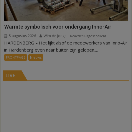
Warmte symbolisch voor ondergang Inno-Air
5 augustus 2026
Wim de Jonge
voor
Reacties uitgeschakeld
HARDENBERG – Het lijkt alsof de medewerkers van Inno-Air
Warmte
symbolisch
in Hardenberg even naar buiten zijn gelopen....
voor
FRONTPAGE
Nieuws
ondergang
Inno-
Air
LIVE