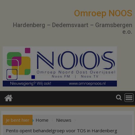
Ga
naar
Omroep NOOS
de
Hardenberg – Dedemsvaart – Gramsbergen
inhoud
e.o.
Je bent hier
Home
Nieuws
Pento opent behandelgroep voor TOS in Hardenberg