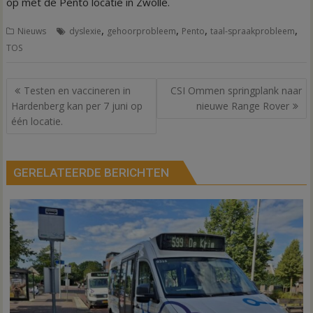
op met de Pento locatie in Zwolle.
,
,
,
,
Nieuws
dyslexie
gehoorprobleem
Pento
taal-spraakprobleem
TOS
Bericht
Testen en vaccineren in
CSI Ommen springplank naar
navigatie
Hardenberg kan per 7 juni op
nieuwe Range Rover
één locatie.
GERELATEERDE BERICHTEN