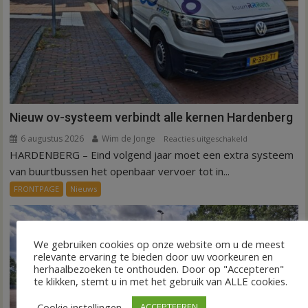
Nieuw ov-systeem verbindt alle kernen Hardenberg
6 augustus 2026
Wim de Jonge
voor
Reacties uitgeschakeld
HARDENBERG – Eind volgend jaar moet een extra systeem
Nieuw
ov-
van buurtbussen het openbaar vervoer tot in...
systeem
FRONTPAGE
Nieuws
verbindt
alle
kernen
We gebruiken cookies op onze website om u de meest
Hardenberg
relevante ervaring te bieden door uw voorkeuren en
herhaalbezoeken te onthouden. Door op "Accepteren"
te klikken, stemt u in met het gebruik van ALLE cookies.
Cookie instellingen
ACCEPTEEREN