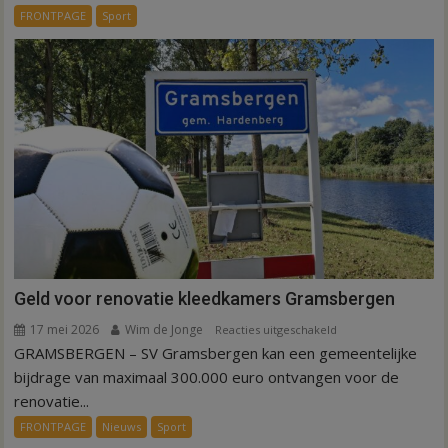
voor
FRONTPAGE
Sport
kunstgras
in
Hardenberg
en
Sibculo
Geld voor renovatie kleedkamers Gramsbergen
17 mei 2026
Wim de Jonge
voor
Reacties uitgeschakeld
GRAMSBERGEN – SV Gramsbergen kan een gemeentelijke
Geld
voor
bijdrage van maximaal 300.000 euro ontvangen voor de
renovatie
renovatie...
kleedkamers
FRONTPAGE
Nieuws
Sport
Gramsbergen