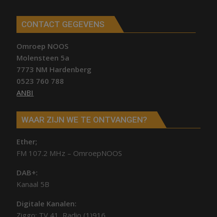
CONTACT GEGEVENS
Omroep NOOS
Molensteen 5a
7773 NM Hardenberg
0523 760 788
ANBI
WAAR ZIJN WE TE ONTVANGEN?
Ether;
FM 107.2 MHz – OmroepNOOS
DAB+:
Kanaal 5B
Digitale Kanalen:
Ziggo: TV 41, Radio (1)916