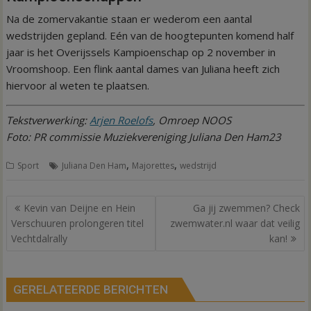
Na de zomervakantie staan er wederom een aantal
wedstrijden gepland. Eén van de hoogtepunten komend half
jaar is het Overijssels Kampioenschap op 2 november in
Vroomshoop. Een flink aantal dames van Juliana heeft zich
hiervoor al weten te plaatsen.
Tekstverwerking:
Arjen Roelofs
, Omroep NOOS
Foto: PR commissie Muziekvereniging Juliana Den Ham23
,
,
Sport
Juliana Den Ham
Majorettes
wedstrijd
Bericht
Kevin van Deijne en Hein
Ga jij zwemmen? Check
navigatie
Verschuuren prolongeren titel
zwemwater.nl waar dat veilig
Vechtdalrally
kan!
GERELATEERDE BERICHTEN