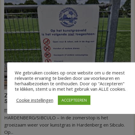
weg
in
Hardenberg
en
Sibculo
We gebruiken cookies op onze website om u de meest
relevante ervaring te bieden door uw voorkeuren en
herhaalbezoeken te onthouden. Door op "Accepteren"
te klikken, stemt u in met het gebruik van ALLE cookies.
Zomerstop is tijd voor kunstgras in Hardenberg en
Cookie instellingen
ACCEPTEEREN
Sibculo
3 juli 2026
Wim de Jonge
voor
Reacties uitgeschakeld
HARDENBERG/SIBCULO – In de zomerstop is het
Zomerstop
is
groeizaam weer voor kunstgras in Hardenberg en Sibculo.
tijd
Op...