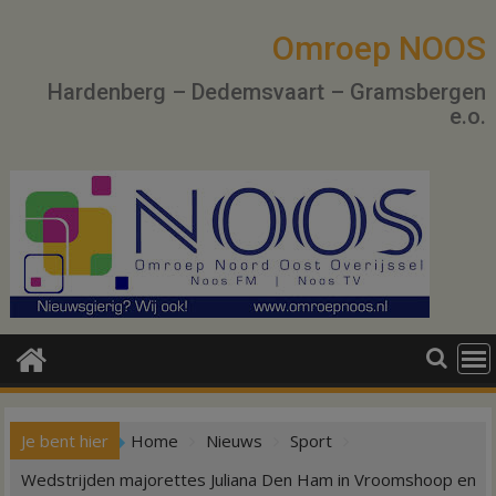
Ga
naar
Omroep NOOS
de
Hardenberg – Dedemsvaart – Gramsbergen
inhoud
e.o.
Je bent hier
Home
Nieuws
Sport
Wedstrijden majorettes Juliana Den Ham in Vroomshoop en