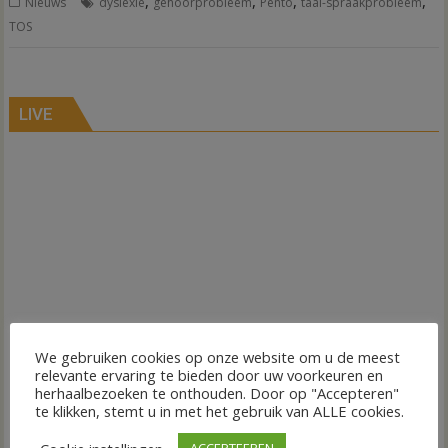
,
,
,
,
Nieuws
dyslexie
gehoorprobleem
Pento
taal-spraakprobleem
TOS
LIVE
We gebruiken cookies op onze website om u de meest
relevante ervaring te bieden door uw voorkeuren en
herhaalbezoeken te onthouden. Door op "Accepteren"
te klikken, stemt u in met het gebruik van ALLE cookies.