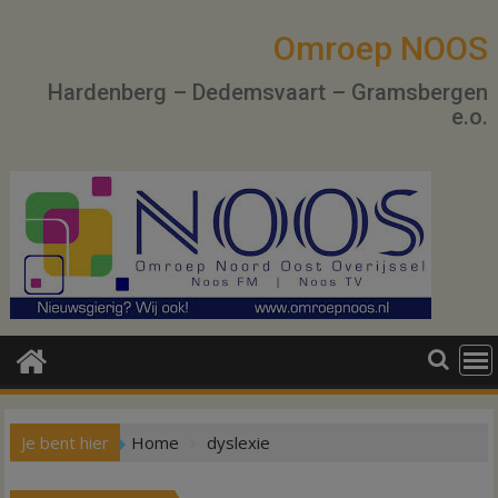
Ga
naar
Omroep NOOS
de
Hardenberg – Dedemsvaart – Gramsbergen
inhoud
e.o.
Je bent hier
Home
dyslexie