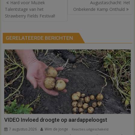
Bericht
Hard voor Muziek
Augustaschacht: Het
navigatie
Talentstage van het
Onbekende Kamp Onthuld
Strawberry Fields Festival!
GERELATEERDE BERICHTEN
VIDEO Invloed droogte op aardappeloogst
7 augustus 2026
Wim de Jonge
voor
Reacties uitgeschakeld