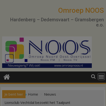
Ga
naar
Omroep NOOS
de
Hardenberg – Dedemsvaart – Gramsbergen
inhoud
e.o.
Je bent hier
Home
Nieuws
Lionsclub Vechtdal bezoekt het Taalpunt