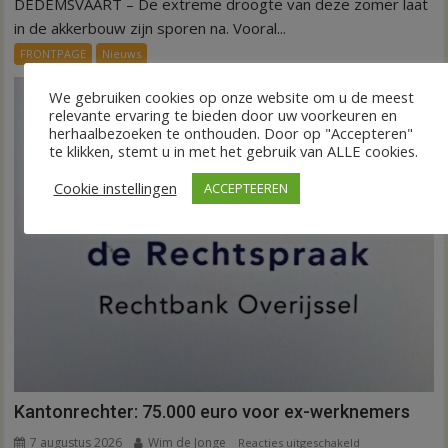
DEDEMSVAART – De extreme droogte van deze zomer laat
VIDEO
Invloed
in de akkerbouw zijn sporen na. Vooral...
droogte
FRONTPAGE
Nieuws
op
aardappeloogst
We gebruiken cookies op onze website om u de meest
relevante ervaring te bieden door uw voorkeuren en
herhaalbezoeken te onthouden. Door op "Accepteren"
te klikken, stemt u in met het gebruik van ALLE cookies.
Cookie instellingen
ACCEPTEEREN
Kantonrechter: 75.000 euro voor ex-werknemers
7 augustus 2026
Wim de Jonge
voor
Reacties uitgeschakeld