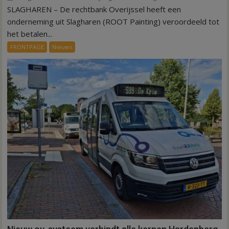
SLAGHAREN – De rechtbank Overijssel heeft een
Kantonrechter:
75.000
onderneming uit Slagharen (ROOT Painting) veroordeeld tot
euro
het betalen...
voor
FRONTPAGE
Nieuws
ex-
werknemers