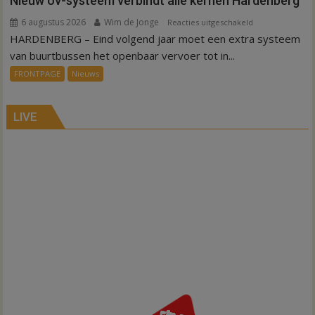
Nieuw ov-systeem verbindt alle kernen Hardenberg
6 augustus 2026
Wim de Jonge
voor
Reacties uitgeschakeld
HARDENBERG – Eind volgend jaar moet een extra systeem
Nieuw
ov-
van buurtbussen het openbaar vervoer tot in...
systeem
FRONTPAGE
Nieuws
verbindt
alle
kernen
LIVE
Hardenberg