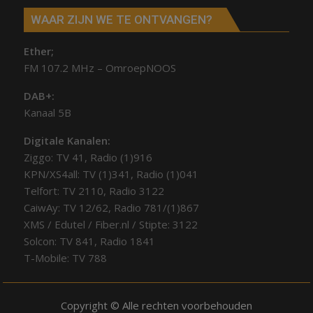
WAAR ZIJN WE TE ONTVANGEN?
Ether;
FM 107.2 MHz – OmroepNOOS
DAB+:
Kanaal 5B
Digitale Kanalen:
Ziggo: TV 41, Radio (1)916
KPN/XS4all: TV (1)341, Radio (1)041
Telfort: TV 2110, Radio 3122
CaiwAy: TV 12/62, Radio 781/(1)867
XMS / Edutel / Fiber.nl / Stipte: 3122
Solcon: TV 841, Radio 1841
T-Mobile: TV 788
Copyright © Alle rechten voorbehouden