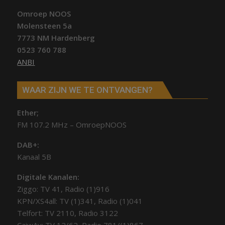
Omroep NOOS
Molensteen 5a
7773 NM Hardenberg
0523 760 788
ANBI
WAAR ZIJN WE TE ONTVANGEN?
Ether;
FM 107.2 MHz – OmroepNOOS
DAB+:
Kanaal 5B
Digitale Kanalen:
Ziggo: TV 41, Radio (1)916
KPN/XS4all: TV (1)341, Radio (1)041
Telfort: TV 2110, Radio 3122