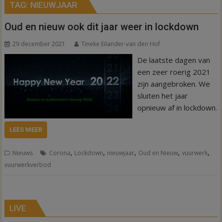
TAG:
NIEUWJAAR
Oud en nieuw ook dit jaar weer in lockdown
29 december 2021
Tineke Eilander-van den Hof
De laatste dagen van
een zeer roerig 2021
zijn aangebroken. We
sluiten het jaar
opnieuw af in lockdown.
LEES MEER
,
,
,
,
,
Nieuws
Corona
Lockdown
nieuwjaar
Oud en Nieuw
vuurwerk
vuurwerkverbod
LIVE