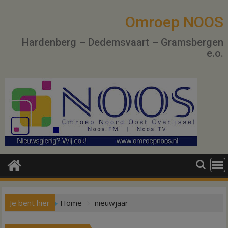
Ga
naar
Omroep NOOS
de
Hardenberg – Dedemsvaart – Gramsbergen
inhoud
e.o.
Je bent hier
Home
nieuwjaar