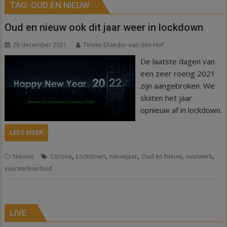
TAG:
OUD EN NIEUW
Oud en nieuw ook dit jaar weer in lockdown
29 december 2021
Tineke Eilander-van den Hof
De laatste dagen van
een zeer roerig 2021
zijn aangebroken. We
sluiten het jaar
opnieuw af in lockdown.
LEES MEER
,
,
,
,
,
Nieuws
Corona
Lockdown
nieuwjaar
Oud en Nieuw
vuurwerk
vuurwerkverbod
LIVE