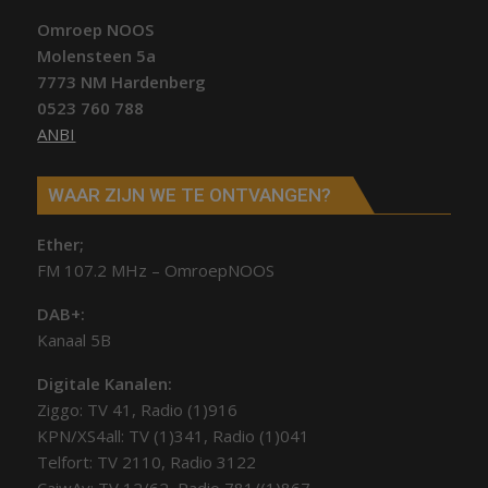
Omroep NOOS
Molensteen 5a
7773 NM Hardenberg
0523 760 788
ANBI
WAAR ZIJN WE TE ONTVANGEN?
Ether;
FM 107.2 MHz – OmroepNOOS
DAB+:
Kanaal 5B
Digitale Kanalen:
Ziggo: TV 41, Radio (1)916
KPN/XS4all: TV (1)341, Radio (1)041
Telfort: TV 2110, Radio 3122